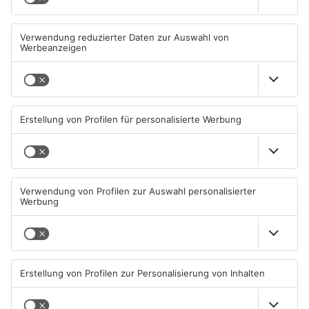
Wir feiern 25 Jahre
Brand in Glattbacher
Alzenauer Stadtfest
Doppelhaushälfte
inzwischen gelöscht
09.08.2026, 16:00 UHR IN KREIS
09.08.2026, 15:07 UHR IN KREIS
ASCHAFFENBURG
ASCHAFFENBURG
Goldbach kürt seine besten
Kahlgrund-Gemeinden
Arschbomben-Springer
wollen künftig enger
zusammenarbeiten