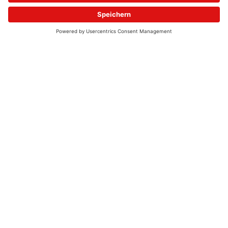
© 2026 - UKW-Frequenzen 100,4 & 99,4 & 90,8 | DAB+ | Alexa
Allgemeine Kontaktnummer
06021 – 38 83 0