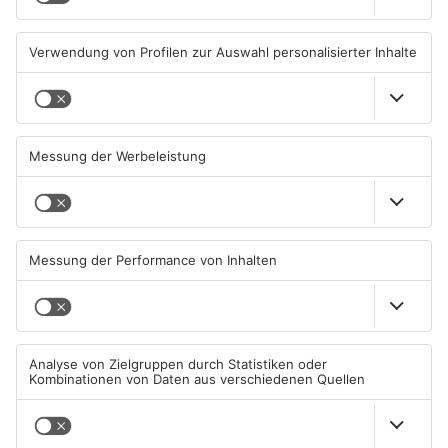
08.08.2026, 15:55 UHR IN KREIS
07.08.2026, 16:15 UHR IN KREIS
ASCHAFFENBURG
ASCHAFFENBURG
TOPNEWS
Kein Abschlussfeuerwerk
Neue Baugrundstücke für
beim Alzenauer Stadtfest
junge Familien in
wegen Trockenheit
Heimbuchenthal?
07.08.2026, 08:15 UHR IN KREIS
06.08.2026, 11:39 UHR IN KREIS
ASCHAFFENBURG
ASCHAFFENBURG