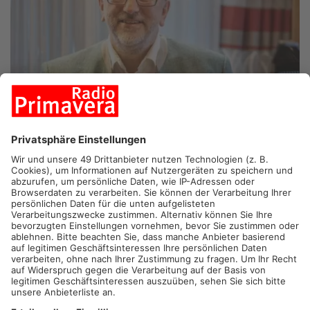
KREIS ASCHAFFENBURG/KREIS MILTENBERG.
Die
unterfränkische FDP hat ihre Wahlkreisliste für die
kommenden Landtags- und Bezirkstagswahlen aufgestellt.
Dabei steht der Alzenauer Abgeordnete Helmut Kaltenhauser
auf Platz Eins. Außerdem darf sich Nicole Pfeffer aus
Mömlingen zu den ersten fünf auf der Landtagsliste zählen. Für
die Bezirkstagswahl gehören die Alzenauerin Stefka Huelz-
Träger und der Aschaffenburger Julian Dalberg zu den Top fünf.
Ende nächsten Jahres stehen in Bayern die Wahlen zum
Landtag sowie zum unterfränkischen Bezirkstag an.