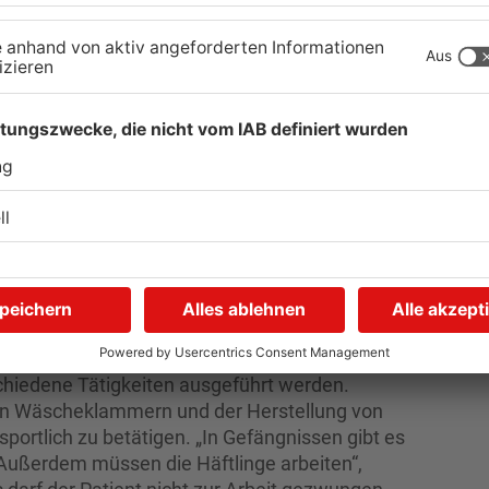
egel in die Forensische Therapie nach Lohr. „Aus
 Jahr sechs Zugänge bekommen“, berichtet
er forensischen Abteilung. Insgesamt sitzen in
in Häftling zu uns kommt wird er erstmal
rt Amann. „Für uns sind das Patienten, die Hilfe
reich für psychiatrisch und Sucht erkrankte
kein Zucker schlecken, wie von vielen angenommen
egung sucht man hier vergebens. „Um mehr
er bewähren.“ Die Insassen werden von Ärzten,
ise auch von Lehrern begutachtet. Ziel ist es,
n Tagesablauf selbst erarbeiten und resozialisiert
 gemeinsamen Morgenrunde und Frühstück“, erklärt
chiedene Tätigkeiten ausgeführt werden.
 Wäscheklammern und der Herstellung von
 sportlich zu betätigen. „In Gefängnissen gibt es
 Außerdem müssen die Häftlinge arbeiten“,