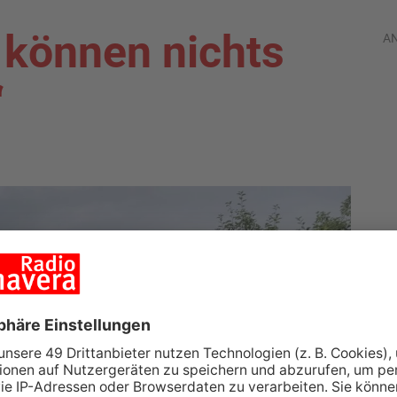
 können nichts
A
“