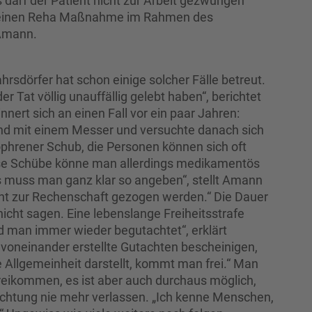
 darf der Patient nicht zur Arbeit gezwungen
um einen Reha Maßnahme im Rahmen des
 Amann.
rsdörfer hat schon einige solcher Fälle betreut.
r Tat völlig unauffällig gelebt haben“, berichtet
innert sich an einen Fall vor ein paar Jahren:
Kind mit einem Messer und versuchte danach sich
zophrener Schub, die Personen können sich oft
iese Schübe könne man allerdings medikamentös
das muss man ganz klar so angeben“, stellt Amann
nicht zur Rechenschaft gezogen werden.“ Die Dauer
cht sagen. Eine lebenslange Freiheitsstrafe
rd man immer wieder begutachtet“, erklärt
 voneinander erstellte Gutachten bescheinigen,
e Allgemeinheit darstellt, kommt man frei.“ Man
eikommen, es ist aber auch durchaus möglich,
richtung nie mehr verlassen. „Ich kenne Menschen,