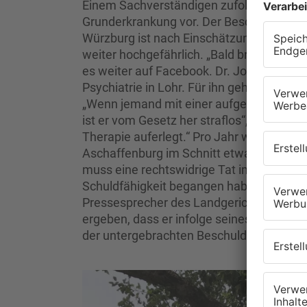
Einem Sachverständigen zufolge liegt be
Grunderkrankung vor. Der Beschuldigte i
Würzburg ist nach Einschätzung eines Ps
weiter hochgefährlich. „Bald braucht man 
es weiter auf Facebook. Dr. Joachim Haas
Psychiatrie in Lohr. Für ihn geht es in so
„Wenn jemand mit einer aufgehobenen St
ist er vom Gesetz her straflos“, entgegn
Therapie auferlegt.“ Pro Jahr werden im 
Aschaffenburg im Schnitt etwa vier bis f
muss eine rechtswidrige Tat im Zustand 
Schuldfähigkeit begangen haben“, erklärt 
Pressesprecher des Landgerichts. „Eine
ergeben, dass er infolge seines Zustandes 
der untergebrachten Beschuldigten leide 