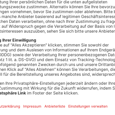
te zu einem regelrechten Aufschrei: Ende Juli
d Bessenbach in einer psychiatrischen
gebracht worden. Aber was bedeutet es für die
hen Psychiatrie eingesperrt zu werden? Wie
iner Justizvollzugsanstalt? PrimaSonntag hat mit
ser spöttisch auf das Urteil. Der 73-Jährige
 Jahre jüngere Lebensgefährtin getötet haben.