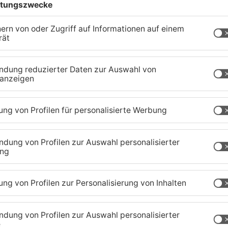
i dem Bessenbacher Rentner eine psychiatrische
m Prozess um die tödliche Messerattacke in
ychiaters psychisch krank und ohne Behandlung
keine Gefängnisse mehr. Sind ja alle krank“, heißt
 ist Leitender Oberarzt der Forensischen
lchen Fällen nicht unbedingt immer um Strafe.
euerungs- oder Einsichtsfähigkeit zu uns kommt,
et Dr. Haas. „Diesen Menschen wird dann eine
Zuständigkeitsbereich des Landgerichts
ünf Unterbringungen ausgesprochen. „Der Täter
der Schuldunfähigkeit oder der verminderten
Dr. Sebastian Geis, stellvertretender
 Gesamtwürdigung des Täters und seiner Tat muss
für die Allgemeinheit gefährlich ist.“ Der Großteil
unter einer paranoiden Schizophrenie.