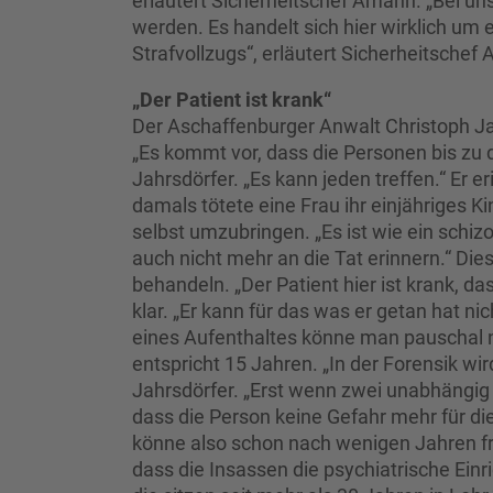
erläutert Sicherheitschef Amann. „Bei uns
werden. Es handelt sich hier wirklich 
Strafvollzugs“, erläutert Sicherheitschef
„Der Patient ist krank“
Der Aschaffenburger Anwalt Christoph Jah
„Es kommt vor, dass die Personen bis zu de
Jahrsdörfer. „Es kann jeden treffen.“ Er er
damals tötete eine Frau ihr einjähriges 
selbst umzubringen. „Es ist wie ein schi
auch nicht mehr an die Tat erinnern.“ D
behandeln. „Der Patient hier ist krank, 
klar. „Er kann für das was er getan hat 
eines Aufenthaltes könne man pauschal ni
entspricht 15 Jahren. „In der Forensik wi
Jahrsdörfer. „Erst wenn zwei unabhängig
dass die Person keine Gefahr mehr für di
könne also schon nach wenigen Jahren fr
dass die Insassen die psychiatrische Ein