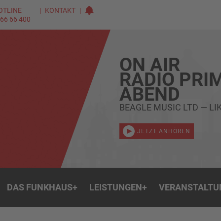
OTLINE
KONTAKT
 66 66 400
ON AIR
RADIO PRI
ABEND
BEAGLE MUSIC LTD — LIK
JETZT ANHÖREN
DAS FUNKHAUS
+
LEISTUNGEN
+
VERANSTALTU