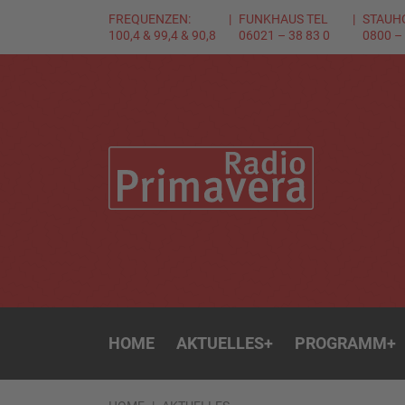
FREQUENZEN:
FUNKHAUS TEL
STAUH
100,4 & 99,4 & 90,8
06021 – 38 83 0
0800 –
HOME
AKTUELLES
+
PROGRAMM
+