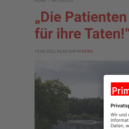
HOME
AKTUELLES
„Die Patienten
für ihre Taten!
14.08.2022, 06:44 UHR IN
NEWS