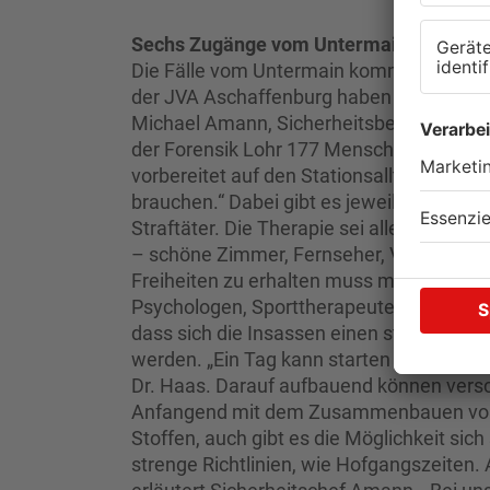
Sechs Zugänge vom Untermain
Die Fälle vom Untermain kommen in der R
der JVA Aschaffenburg haben wir dieses
Michael Amann, Sicherheitsbeauftragter d
der Forensik Lohr 177 Menschen. „Wenn e
vorbereitet auf den Stationsalltag“, erklä
brauchen.“ Dabei gibt es jeweils einen Be
Straftäter. Die Therapie sei allerdings 
– schöne Zimmer, Fernseher, Vollverpfl
Freiheiten zu erhalten muss man sich hi
Psychologen, Sporttherapeuten und teilwe
dass sich die Insassen einen strukturierte
werden. „Ein Tag kann starten mit einer
Dr. Haas. Darauf aufbauend können vers
Anfangend mit dem Zusammenbauen von
Stoffen, auch gibt es die Möglichkeit sich
strenge Richtlinien, wie Hofgangszeiten.