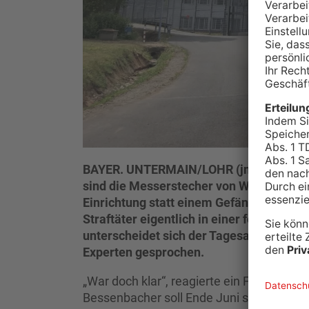
BAYER. UNTERMAIN/LOHR (jm).
Es führ
sind die Messerstecher von Würzburg un
Einrichtung statt einem Gefängnis unter
Straftäter eigentlich in einer forensisc
unterscheidet sich der Tagesablauf zu e
Experten gesprochen.
„War doch klar“, reagierte ein Facebook-U
Bessenbacher soll Ende Juni seine zwölf