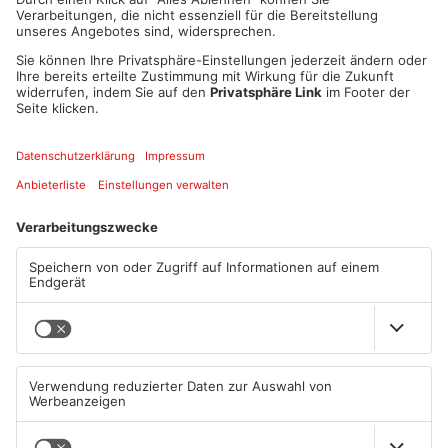
Als Reporter im Funkhaus Aschaffenburg angefangen, ist
Matthias Gast heute Pressesprecher des Hessischen Fußball
Verbands und vertritt hier die Meinungen und Publikationen
des größten hessischen Sportverbands!
„Ich war von Juli 2006 bis Juni 2008 Volontär im Funkhaus
Aschaffenburg und habe in erster Linie für die Zeitungen Prima
Sonntag und Stadtzeitung gearbeitet. Die Kolumne „Gast zu
Gast“ hat immer viel Spaß gemacht. Auch die Erstellung der
aktuellen Zeitungen zum Suppenschulball waren Highlights.
Aber natürlich habe ich auch die Grundlagen des Radios und