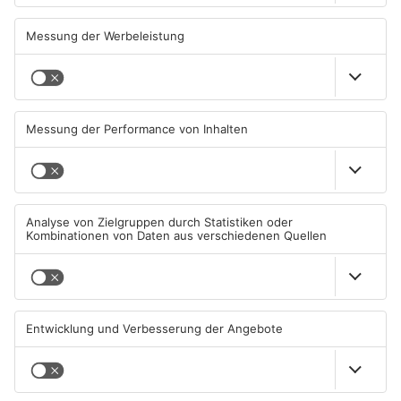
Gesangstalent, Comedian und derzeit Moderator bei SWR3 und
in der ARD! Das ist Basti Müller! Die Anfänge hatte er im
Funkhaus Aschaffenburg!
„Ich war von 2002 bis 2007 im Funkhaus und habe erstmal
jeden Dienst gemacht (außer die PrimaSonntag auszutragen).
Nach einem knappen Jahr moderierte ich erst bei Radio Galaxy
den Nachmittag und dann bei Radio Primavera die
Frühsendung „Basti & die Morgencrew“.Im Funkhaus arbeiten
heute noch beste Freunde von mir, außerdem ist