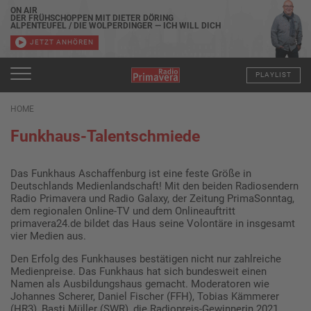
ON AIR
DER FRÜHSCHOPPEN MIT DIETER DÖRING
ALPENTEUFEL / DIE WOLPERDINGER — ICH WILL DICH
JETZT ANHÖREN
PLAYLIST
HOME
Funkhaus-Talentschmiede
Das Funkhaus Aschaffenburg ist eine feste Größe in
Deutschlands Medienlandschaft! Mit den beiden Radiosendern
Radio Primavera und Radio Galaxy, der Zeitung PrimaSonntag,
dem regionalen Online-TV und dem Onlineauftritt
primavera24.de bildet das Haus seine Volontäre in insgesamt
vier Medien aus.
Den Erfolg des Funkhauses bestätigen nicht nur zahlreiche
Medienpreise. Das Funkhaus hat sich bundesweit einen
Namen als Ausbildungshaus gemacht. Moderatoren wie
Johannes Scherer, Daniel Fischer (FFH), Tobias Kämmerer
(HR3), Basti Müller (SWR), die Radiopreis-Gewinnerin 2021