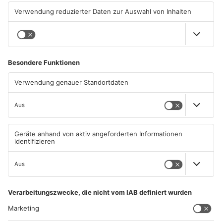
Aschaffenburg meine Heimat – nur zwei Gründe, warum ich
auch heute noch immer mal wieder dort bin. Es hätte keine
bessere Radioschule geben können, gerade deshalb weil ich
dort alles und vor allem mich selbst immer wieder
ausprobieren und täglich neu erfinden durfte.“
...und viele weitere Kollegen aus der Medienwelt.
Besucht uns auch auf Social Media:
ANZEIGE
Und hier sehen Sie das aktuelle Funkhaus-Team:
UNSER TEAM