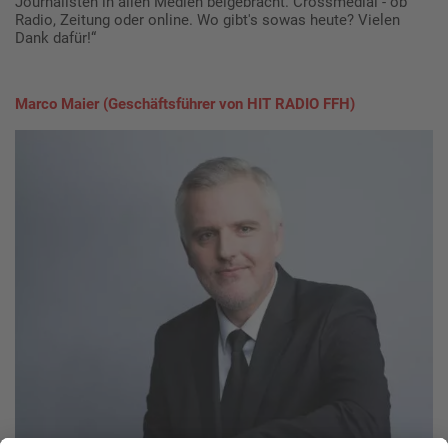
Journalisten in allen Medien beigebracht. Crossmedial - ob
Radio, Zeitung oder online. Wo gibt's sowas heute? Vielen
Dank dafür!“
Marco Maier (Geschäftsführer von HIT RADIO FFH)