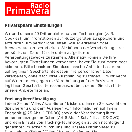
Der gebürtige Aschaffenburger absolvierte 1997 sein
Volontariat im Funkhaus Aschaffenburg. Nach seiner
Ausbildung bekam Maier ein Angebot aus Frankfurt und
arbeitete drei Jahre lang bei einem Tochterverlag der FAZ - erst
als Chefreporter, später als Chefredakteur. 2005 kehrte er als
Mitglied der Geschäftsleitung und Programmleiter in das
Funkhaus Aschaffenburg zurück. In einem früheren Interview
für PrimaSonntag sagte Maier: „Meine Karriere verdanke ich
Radio Primavera!“ 2015 übernahm er die Geschäftsführung des
privaten, landesweiten Radiosenders ANTENNE THÜRINGEN
und radio TOP 40. Seit 2019 ist Marco Maier Geschäftsführer
bei HIT RADIO FFH.
Matthias Gast (Pressesprecher Hessischer Fußballverband)