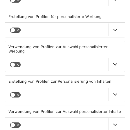
von Internet-TV gelernt und angewandt. Ich denke besonders
gerne an die Zeit zurück, weil es ein starkes Miteinander unter
den Kollegen gab. Diese Verbindungen bestehen auch
teilweise heute noch und ich komme immer wieder gerne
dorthin. Beruflich war ein starker Pluspunkt, dass man alles
von Beginn an machen durfte (oder musste ;-)). Wenn man
dann an einem Termin Radiotöne aufgenommen und einen
Beitrag daraus gestrickt hat, Aufnahmen für Main.TV erstellt
hat, einen Zeitungsbeitrag geschrieben und noch 20
„Geblizzte“-Fotos gemacht hat, haut einen im späteren
Berufsleben nichts mehr um.“ Als Reporter im Funkhaus
Aschaffenburg angefangen, ist Matthias Gast heute
Pressesprecher des Hessischen Fußball Verbands und vertritt
hier die Meinungen und Publikationen des größten hessischen
Sportverbands!
Sebastian Müller (Moderator beim SWR und in der ARD)