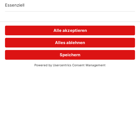
Das hört ihr jetzt
WEBCAM
bei Radio
Primavera:
JETZT ON AIR