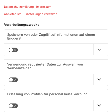
07.08.2026, 07:10 UHR IN
07.08.2026, 07:07 UHR IN MAIN-
ODENWALD
KINZIG-KREIS
Prozess in Hanau: Mann soll
Ausstellung in Bruchköbel
13-Jährige missbraucht
zum Thema "Wasser im
haben
Klimawandel"
07.08.2026, 05:00 UHR IN MAIN-
07.08.2026, 05:30 UHR IN HANAU
KINZIG-KREIS