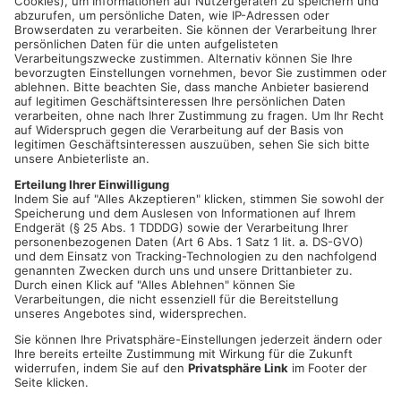
Tatverdächtiger nach Tod
Mann schießt in Neuberg mit
einer 37-Jährigen in Hanau
Schreckschusswaffe auf
wieder frei
Busfahrer
07.08.2026, 07:12 UHR IN MAIN-
07.08.2026, 07:41 UHR IN HANAU
KINZIG-KREIS
TOPNEWS
Erbach: Explosion an
Schwerer Unfall zwischen
Wohnhaus in der Danziger
Langenselbolder Dreieck und
Straße
Hanauer Kreuz