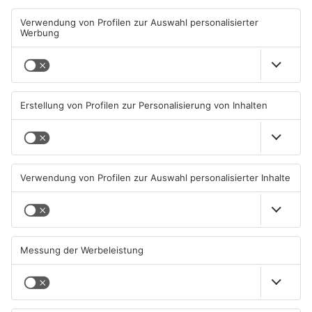
Wohnhausbrand in Maintal:
Einbruch ins Seligenstädter
Zwei Menschen verletzt
Jugendzentrum scheitert
06.08.2026, 15:42 UHR IN MAIN-
06.08.2026, 13:56 UHR IN KREIS
KINZIG-KREIS
OFFENBACH
TOPNEWS
Gemeinde TV Sulzbach: Die
Neue Baugrundstücke für
Neuigkeiten im August
junge Familien in