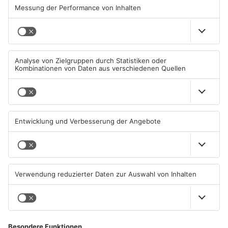
Heimbuchenthal?
06.08.2026, 13:00 UHR IN
06.08.2026, 11:39 UHR IN KREIS
GEMEINDE TV
ASCHAFFENBURG
Feuerwehreinsatz in
Gute Nachrichten für Pendler
Münster: Defekter Traktor
im Main-Kinzig-Kreis und in
verursacht Feldbrand
Hanau
06.08.2026, 11:36 UHR IN KREIS
06.08.2026, 11:33 UHR IN MAIN-
DARMSTADT-DIEBURG
KINZIG-KREIS