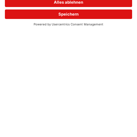
© 2026 - UKW-Frequenzen 100,4 & 99,4 & 90,8 | DAB+ | Alexa
Allgemeine Kontaktnummer