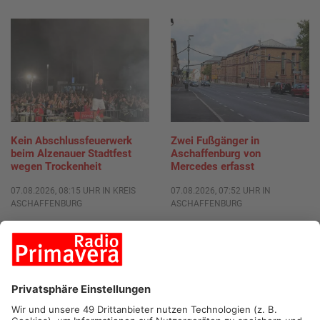
Kein Abschlussfeuerwerk
Zwei Fußgänger in
beim Alzenauer Stadtfest
Aschaffenburg von
wegen Trockenheit
Mercedes erfasst
07.08.2026, 08:15 UHR IN KREIS
07.08.2026, 07:52 UHR IN
ASCHAFFENBURG
ASCHAFFENBURG
TOPNEWS
TOPNEWS