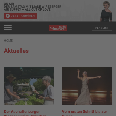
ON AIR
DER SAMSTAG MIT LIANE WIRZBERGER
AIR SUPPLY — ALL OUT OF LOVE
JETZT ANHÖREN
PLAYLIST
HOME
Aktuelles
Der Aschaffenburger
Vom ersten Schritt bis zur