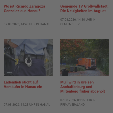
Wo ist Ricardo Zaragoza
Gemeinde TV Großwallstadt:
Gonzalez aus Hanau?
Die Neuigkeiten im August
07.08.2026, 14:30 UHR IN
07.08.2026, 14:43 UHR IN HANAU
GEMEINDE TV
Ladendieb sticht auf
Müll wird in Kreisen
Verkäufer in Hanau ein
Aschaffenburg und
Miltenberg früher abgeholt
07.08.2026, 09:25 UHR IN
07.08.2026, 14:28 UHR IN HANAU
PRIMAVERALAND