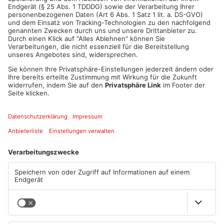
CHRISTIAN KNECHT
KONTAKT
Telefon: 06021/3883-381 | E-Mail:
christian.knecht@primanet.de