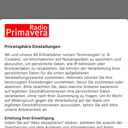
Primavera24.de gehört zu den führenden regionalen
Nachrichtenportalen im Primaveraland und informiert täglich
schnell, nah und zuverlässig über alles, was die Region
bewegt. Ob aktuelle
Nachrichten
, Blaulicht,
Verkehr
,
Sport
oder
Veranstaltungstipps
– das Portal steht für regionale
Kompetenz und hohe Reichweite.
Als digitale Ergänzung zu Radio Primavera bietet
primavera24.de aktuelle Meldungen, Hintergründe, Bilder,
Videos und Serviceinformationen aus einer Hand. Mit seiner
starken regionalen Verankerung und hoher täglichen Nutzung
ist primavera24.de für viele Menschen im Primaveraland eine
feste Informationsquelle.
Ihr Ansprechpartner