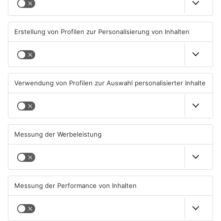
Roland Hefter
Voxxclub
A Wei_bier in da Sun
Donnawedda
🤔
Was ist dein
Lieblingssong?
Zur Playlist
Andreas Gabalier