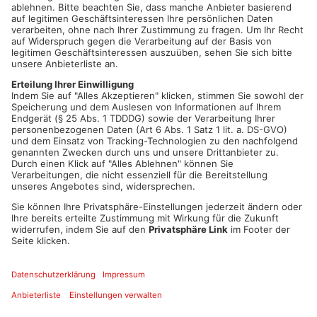
Jobs on Air
ALLE JOBS
ANZEIGE
Verkehrsmeldungen
ALLE MELDUNGEN
B45 Hanau Richtung
Dieburg