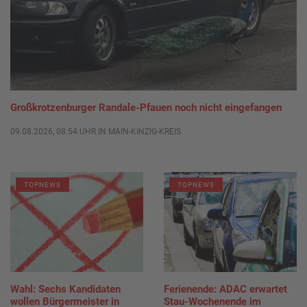
Großkrotzenburger Randale-Pfauen noch nicht eingefangen
09.08.2026, 08:54 UHR IN MAIN-KINZIG-KREIS
TOPNEWS
TOPNEWS
Wahl: Sechs Kandidaten
Ferienende: ADAC erwartet
wollen Bürgermeister in
Stau-Wochenende im