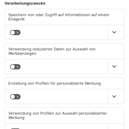
Ausfahrt Rodgau-Jügesheim
Baustelle, Ausfahrt gesperrt,
eine Umleitung ist eingerichtet,
bis 15.09.2026 20:00 Uhr,
empfohlene Umleitung:
Umleitung über B45 AS
Rodgau-Süd (Quelle: Hessen
Mobil)
24.07.2026, 14:52 UHR
BAUSTELLE
Was läuft gerade?
ZUR PLAYLIST
JETZT ON AIR