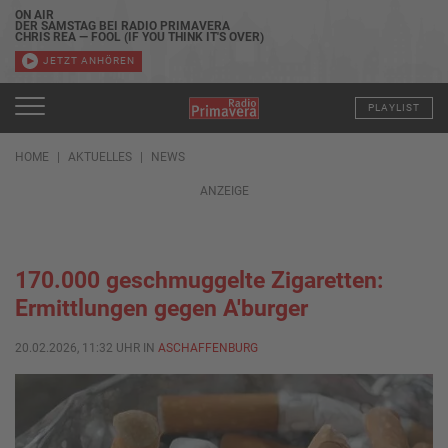
ON AIR
DER SAMSTAG BEI RADIO PRIMAVERA
CHRIS REA — FOOL (IF YOU THINK IT'S OVER)
JETZT ANHÖREN
PLAYLIST
HOME
AKTUELLES
NEWS
ANZEIGE
170.000 geschmuggelte Zigaretten:
Ermittlungen gegen A'burger
20.02.2026, 11:32 UHR IN
ASCHAFFENBURG