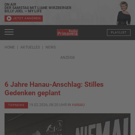
ON AIR
DER SAMSTAG MIT LIANE WIRZBERGER
BILLY JOEL — MY LIFE
JETZT ANHÖREN
PLAYLIST
HOME
AKTUELLES
NEWS
ANZEIGE
6 Jahre Hanau-Anschlag: Stilles
Gedenken geplant
19.02.2026, 08:20 UHR IN
HANAU
TOPNEWS