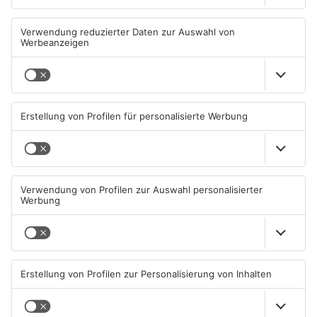
Wo ist Ricardo Zaragoza
Ladendieb sticht auf
Gonzalez aus Hanau?
Verkäufer in Hanau ein
07.08.2026, 14:43 UHR IN HANAU
07.08.2026, 14:28 UHR IN HANAU
TOPNEWS
Tatverdächtiger nach Tod
Prozess in Hanau: Mann soll
einer 37-Jährigen in Hanau
13-Jährige missbraucht
wieder frei
haben