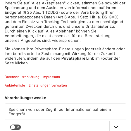
seine Mutter und sich selbst. Erst vor wenigen Wochen ist
zudem ein weiterer Mann an den Spätfolgen seiner
Verletzungen gestorben.
Artikel teilen
ANZEIGE
Mehr aus Hanau