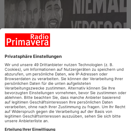
HANAU.
Sechs Jahre nach dem rassistischen Anschlag von
Hanau wird heute an die Opfer erinnert. Die Stadt begeht den
Jahrestag diesmal in einem kleineren Rahmen.
Im Mittelpunkt des sechsten Jahrestages steht ein stilles
Gedenken. An den beiden Tatorten am Heumarkt und am Kurt-
Schumacher-Platz in Kesselstadt wird ein Lichtkorridor
aufgebaut, außerdem werden Kränze niedergelegt – auch an
Gräbern in Offenbach, Dietzenbach und in der Türkei. Am 19.
Februar 2020 erschoss der Attentäter Tobias R. neun
Menschen aus rassistischen Motiven. Anschließend tötete er