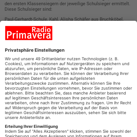
den ersten Klassensiegern der jeweilige Schulsieger ermittelt.
Diese Schulsieger sind:
Paul-Gerhardt-Schule, Kahl, Alisha Schäfer aus Bruchköbel,
Karl-Amberg-Mittelschule, Alzenau, Evangeline Ann Graham
aus Karlstein,
Hahnenkamm-Förderschule, Alzenau, Lucy Sander aus
Alzenau-Hörstein,
Spessart-Gymnasium, Alzenau, Carlotta Hein aus Alzenau-
Albstadt.
Edith-Stein-Realschule, Alzenau, Aisenur Calgar aus Alzenau.
Alle Erst-, Zweit- und Dritt-Platzierten haben vom Lions-Club
eine Geldprämie erhalten. Die 25 Klassensieger haben mit
ihren Plakaten in Würzburg an einer überregionalen
Ausscheidung teilgenommen. Dabei sind mit einem
Buchgutschein ausgezeichnet worden: Aisenur Calgar, Edith-
Stein-Realschule, Helen Krösser Jana Bott vom Spessart-
Gymnasium.
So wie im letzten Jahr, können auch dieses Jahr die Sieger-
Plakate, wegen der Corona-Einschränkungen, nicht in einer