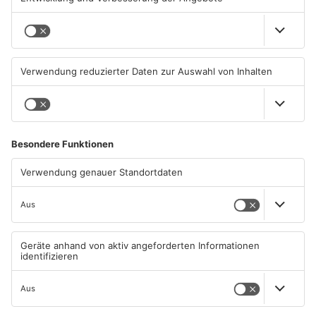
Kliniken im Primaveraland
Schüsse in Langenselbold,
melden mehr Patienten
Gelnhausen, Linsengericht
durch Hitze
und Miltenberg
04.08.2026, 07:50 UHR IN
03.08.2026, 13:00 UHR IN
PRIMAVERALAND
PRIMAVERALAND