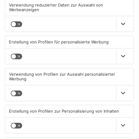
Mehr aus
Primaveraland
TOPNEWS
TOPNEWS
Schwimmbäder im
Waldbrandgefahr im
Primaveraland weisen teils
Primaveraland bleibt
erhebliche Mängel auf
weiterhin sehr hoch
06.08.2026, 06:37 UHR IN
06.08.2026, 06:34 UHR IN
PRIMAVERALAND
PRIMAVERALAND