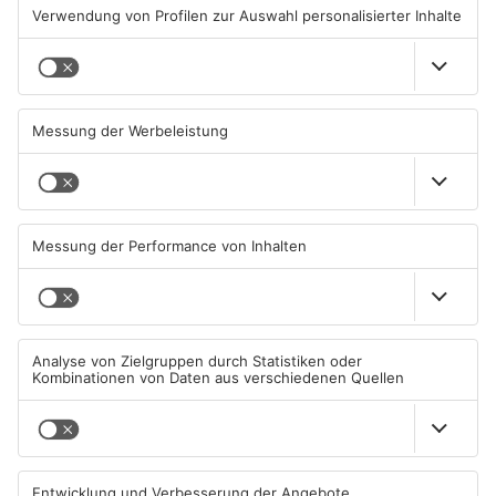
TOPNEWS
Brände in Seligenstadt,
Gewässer im Primaveraland
Waldaschaff und zwischen
leiden unter Trockenheit
Hanau und Kahl
05.08.2026, 06:36 UHR IN
04.08.2026, 15:07 UHR IN
PRIMAVERALAND
PRIMAVERALAND
TOPNEWS