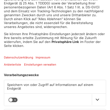
Ausstellung der Öffentlichkeit vorgestellt werden.
Deshalb hat die Leiterin der Alzenauer Bibliothek, Frau Christl
Huber, wieder die Fenster der Bibliothek für die 25
erstplatzierten Plakate zur Verfügung gestellt. Dadurch kann
der Lions-Club Aschaffenburg-Alzenau durch seinen
Präsidenten Dr. Caspar-Heinrich Finkeldei mit den Initiatoren
Wolfgang Betz und Henning Kaul nun die interessierte
Öffentlichkeit zum Betrachten der Bilder, die dort bis zum Ende
der Weihnachtsferien ausgestellt bleiben, einladen.
Quelle: PM Lions-Club Aschaffenburg-Alzenau
Artikel teilen
ANZEIGE