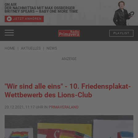
ON AIR
DER NACHMITTAG MIT MAX OSSBERGER
BRITNEY SPEARS — BABY ONE MORE TIME
JETZT ANHÖREN
PLAYLIST
HOME
AKTUELLES
NEWS
ANZEIGE
"Wir sind alle eins" - 10. Friedensplakat-
Wettbewerb des Lions-Club
20.12.2021, 11:17 UHR IN
PRIMAVERALAND