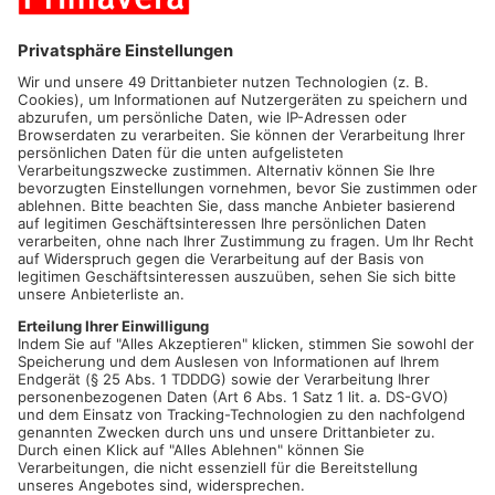
ASCHAFFENBURG.
Um bei der Integration von ukrainischen
Geflüchteten zu unterstützen, haben die AOK Bayern und die
BARMER in Aschaffenburg einen Beratungstag für Geflüchtete
organisiert. Im Zentrum der Veranstaltung stehen
Informationen, wie aus der Ukraine geflüchtete Menschen
einen Zugang zum Arbeitsmarkt und eine Absicherung in den
Zweigen der Sozialversicherung erhalten. Aber auch Fragen zur
Krankenversicherung während eines Studiums oder der
Familienversicherung von Kindern werden vor Ort erklärt. Der
Beratungstag findet am Montag, dem 09. Mai 2022 von 15:30 –
ca. 19:00 Uhr in der Stadthalle Aschaffenburg, Konferenzraum