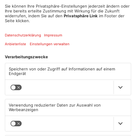
Dalberg (K2) statt.
Information und Beratung auf Ukrainisch und Russisch
„Wir sind mit ukrainisch- und russischsprachigen
Mitarbeitenden vor Ort, um die Menschen in ihrer
Landessprache zu beraten. Alle schriftlichen Informationen
liegen übersetzt vor“, erläutern Alina Noll,
Regionalgeschäftsführerin der BARMER in Aschaffenburg
sowie Alexander Pröbstle, Direktor der Aschaffenburger AOK.
Mit dabei sind auch die Jobcenter der Stadt und des
Landkreises Aschaffenburg, welche Fragen zu den Themen
Arbeitslosengeld II bzw. Grundsicherung beantworten werden.
Die Teilnahme ist kostenlos und ohne Anmeldung möglich.
Gerne helfen wir den geflüchteten Menschen in dieser
herausfordernden Zeit. Wir freuen uns auf zahlreichen Besuch.
Quelle: AOK Bayern
Artikel teilen