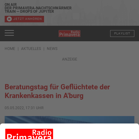
ON AIR
DER PRIMAVERA-NACHTSCHWÄRMER
TRAIN — DROPS OF JUPITER
JETZT ANHÖREN
PLAYLIST
HOME
AKTUELLES
NEWS
ANZEIGE
Beratungstag für Geflüchtete der
Krankenkassen in A'burg
05.05.2022, 17:31 UHR