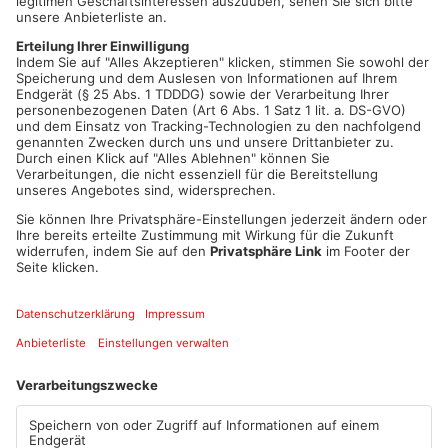
2020 hatte das Amtsgericht Dieburg den Breuberger verurteilt.
Dagegen hatten sowohl der Angeklagte als auch die
Staatsanwaltschaft Berufung eingelegt.
Vor Gericht widersprach der Angeklagte heute seiner
damaligen Aussage am Unfallort. Laut ihm war die Schülerin
ihm mit dem Rad entgegengekommen und in sein Auto
reingefahren. Am Unfallort hatte er nach Angaben eines
Polizisten gesagt, er habe Gas und Bremse verwechselt. Heute
bestritt der Rentner diese Aussage.
Artikel teilen
ANZEIGE