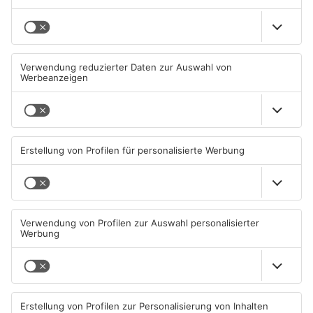
Mehr aus Kreis
Darmstadt-
Dieburg
Feuerwehreinsatz in
Babenhausen fordert mehr
Münster: Defekter Traktor
Schutz für Fußgänger
verursacht Feldbrand
06.08.2026, 11:36 UHR IN KREIS
05.08.2026, 16:32 UHR IN KREIS
DARMSTADT-DIEBURG
DARMSTADT-DIEBURG