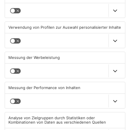
Regionalprojekt "Ich lebe und
Mann aus dem Kreis
arbeite in Schaafheim" endet
Darmstadt-Dieburg gewinnt
2,8 Millionen Euro
05.08.2026, 06:58 UHR IN KREIS
04.08.2026, 09:24 UHR IN KREIS
DARMSTADT-DIEBURG
DARMSTADT-DIEBURG