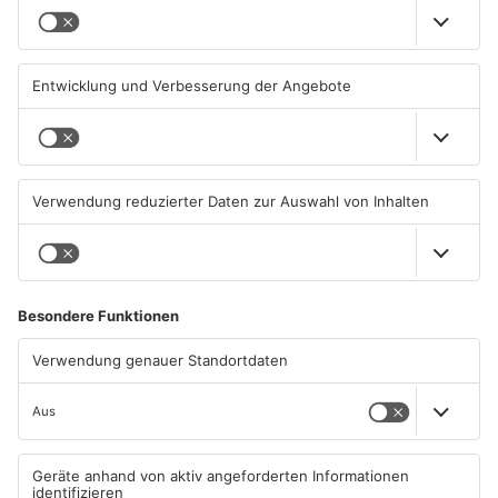
Bienen verbinden
Groß-Umstadt: Neuer
Fachbereiche am Campus
Bauabschnitt für
Dieburg
Trinkwasserleitung
31.07.2026, 14:47 UHR IN KREIS
28.07.2026, 06:46 UHR IN KREIS
DARMSTADT-DIEBURG
DARMSTADT-DIEBURG