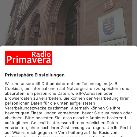
DARMSADT/DIEBURG.
Der Breuberger, der vor fünf Jahren in
Dieburg ein Mädchen angefahren hat, steht heute erneut vor
Gericht. Das Landgericht Darmstadt verhandelt den Fall in
zweiter Instanz.
Im August 2018 fuhr der heute 81-Jährige mit seinem Auto auf
der Dieburger Kettlerstraße in den Kreisel. Er soll laut Anklage
die 8-Jährige mit ihrem Rad übersehen und sie überrollt haben.
Vor den Augen der Mutter und der kleinen Schwester. Im Juli