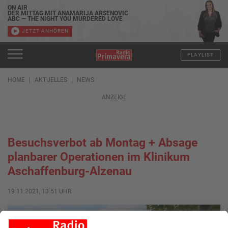
ON AIR
DER MITTAG MIT ANAMARIJA ARSENOVIC
ABC — THE NIGHT YOU MURDERED LOVE
JETZT ANHÖREN
PLAYLIST
HOME
AKTUELLES
NEWS
ANZEIGE
Besuchsverbot ab Montag + Absage
planbarer Operationen im Klinikum
Aschaffenburg-Alzenau
19.11.2021, 13:51 UHR