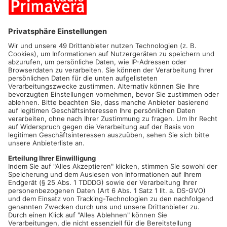
ASCHAFFENBURG.
Besuchsverbot ab Montag und Absage der
planbaren Operationen
Aufgrund der weiter steigenden Inzidenzen in Stadt und
Landkreis Aschaffenburg hat sich das Klinikum Aschaffenburg-
Alzenau dazu entschlossen wieder ein absolutes
Besuchsverbot auszusprechen.
Wie auch schon bei den vergangenen Besuchsverboten gibt es
Aus-nahmen: Der Besuch Sterbender ist selbstverständlich