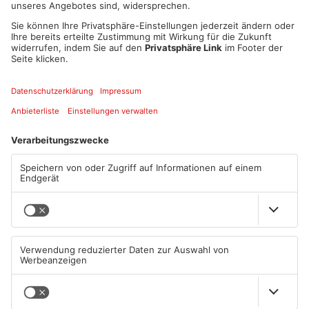
weiterhin möglich. Auch eine Begleitperson darf mit in den
Kreißsaal. Mütter auf der Geburtenstation dürfen Besuch von
einer festen Person be-kommen. Eltern dürfen ihre Kinder auch
weiterhin in der Kinderkli-nik besuchen. Weitere Ausnahmen
sind immer im Vorfeld mit der Station telefonisch zu
besprechen. Voraussetzung für alle Besuche, trotz
Besuchsverbot, ist immer ein negativer Corona-Schnelltest,
der nicht älter als 24 Stunden ist, oder ein PCR-Test nicht älter
als 48 Stunden sowie ein Lichtbildausweis. Nur die Begleitung
in den Kreißsaal und Notfall-Besuche bei akuter
Verschlechterung des Ge-sundheitszustands des Patienten
sind von der Testpflicht ausge-nommen.
Im Klinikum werden ab sofort alle planbaren Operationen
verscho-ben und nur noch Notfälle, dringliche oder
onkologische Eingriffe durchgeführt, um ausreichend freie
Kapazitäten, sowohl bei den Betten als auch im ärztlichen und
pflegerischen Dienst zu schaffen. Das Klinikum folgt damit
einer Verfügung der Regierung von Unter-franken. Patienten,
die von der Absage der elektiven Behandlungen betroffen sind,
werden von der jeweiligen Klinik direkt informiert.
Quelle: Klinikum Aschaffenburg-Alzenau