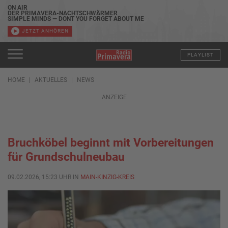
ON AIR
DER PRIMAVERA-NACHTSCHWÄRMER
SIMPLE MINDS — DONT YOU FORGET ABOUT ME
JETZT ANHÖREN
PLAYLIST
HOME
AKTUELLES
NEWS
ANZEIGE
Bruchköbel beginnt mit Vorbereitungen
für Grundschulneubau
09.02.2026, 15:23 UHR IN
MAIN-KINZIG-KREIS