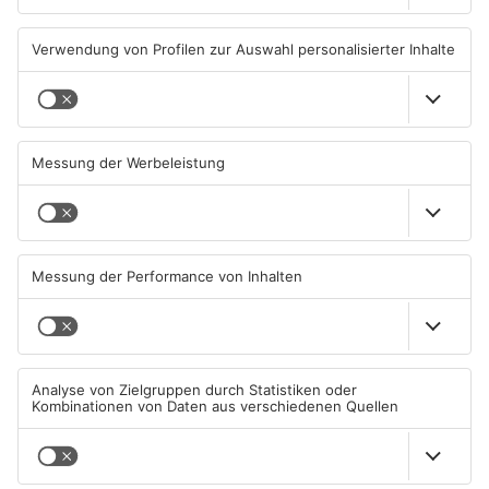
KINZIG-KREIS
KINZIG-KREIS
TOPNEWS
Gleisarbeiten sollen
Wo ist Selena Fröhlich aus
Feldbrand in Nidderau
Großkrotzenburg?
ausgelöst haben
31.07.2026, 06:25 UHR IN MAIN-
29.07.2026, 16:32 UHR IN MAIN-
KINZIG-KREIS
KINZIG-KREIS