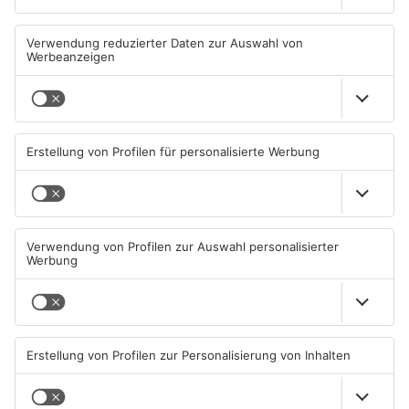
Wohnhausbrand in Maintal:
Gute Nachrichten für Pendler
Zwei Menschen verletzt
im Main-Kinzig-Kreis und in
Hanau
06.08.2026, 15:42 UHR IN MAIN-
06.08.2026, 11:33 UHR IN MAIN-
KINZIG-KREIS
KINZIG-KREIS
TOPNEWS
Wächtersbacher
Neue Sperrungen rund um
Schwimmbad bleibt heute
Biebergemünd
geschlossen
05.08.2026, 07:31 UHR IN MAIN-
02.08.2026, 08:33 UHR IN MAIN-