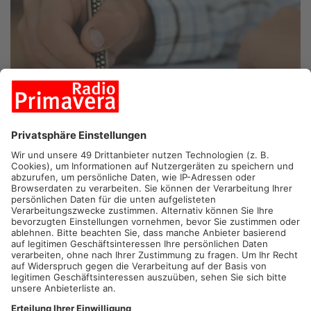
BRUCHKÖBEL.
In Bruchköbel-Roßdorf kann es bald losgehen
mit dem Neubau der Grundschule. Heute starten dafür die
Vorbereitungen. Der erste Spatenstich für die neue
Brückenschule soll noch in diesem Jahr fallen. Außerdem
sollen die Haingarten- und die Frida-Kahlo Schule gemeinsam
ausgebaut werden. Auch in Stockstadt laufen ab diesem
Monat die Vorbereitungen für den Grundschul-Neubau – 2028
sollen hier die Kinder dann unterrichtet werden können.
Artikel teilen