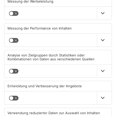
Brände in Seligenstadt,
Gewässer im Primaveraland
Waldaschaff und zwischen
leiden unter Trockenheit
Hanau und Kahl
05.08.2026, 06:36 UHR IN
04.08.2026, 15:07 UHR IN
PRIMAVERALAND
PRIMAVERALAND
TOPNEWS
Kliniken im Primaveraland
Schüsse in Langenselbold,
melden mehr Patienten
Gelnhausen, Linsengericht
durch Hitze
und Miltenberg