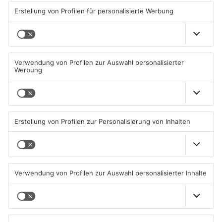
TOPNEWS
TOPNEWS
Schwimmbäder im
Waldbrandgefahr im
Primaveraland weisen teils
Primaveraland bleibt
erhebliche Mängel auf
weiterhin sehr hoch
06.08.2026, 06:37 UHR IN
06.08.2026, 06:34 UHR IN
PRIMAVERALAND
PRIMAVERALAND
TOPNEWS