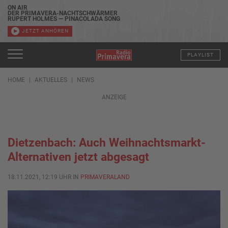
ON AIR
DER PRIMAVERA-NACHTSCHWÄRMER
RUPERT HOLMES — PINACOLADA SONG
JETZT ANHÖREN
PLAYLIST
HOME
AKTUELLES
NEWS
ANZEIGE
Dietzenbach: Auch Weihnachtsmarkt-
Alternativen jetzt abgesagt
18.11.2021, 12:19 UHR IN
PRIMAVERALAND