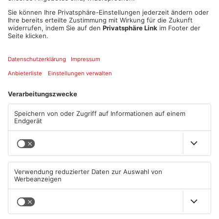
umlegen müssen - also auch aus finanzieller Sicht wäre das
nicht mehr tragbar gewesen.
Quelle: Stadt Dietzenbach
Artikel teilen
ANZEIGE
Mehr aus
Primaveraland