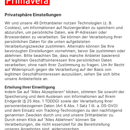
wären Aufwand und Verantwortung nicht zumutbar gewesen.
„Auch im zweiten Pandemie-Winter gilt es vernünftig,
besonnen und verantwortungsvoll zu handeln“, so Dr. Dieter
Lang. „Nach den Absagen im letzten Jahr, hätten wir uns
natürlich alle ein adventliches Treiben in unserer Stadt
gewünscht. Doch im Hinblick auf die steigenden
Infektionszahlen ist der Gesundheitsschutz der
Dietzenbacherinnen und Dietzenbacher das oberste Gebot“,
erklärt der neue Bürgermeister.
Die Atmosphäre eines Adventsmarktes lebt nicht zuletzt
davon, in Gemeinschaft und der Nähe der Menschen
zusammen zu kommen. Zudem wären weitere Sicherheits-,
Hygiene- und Abstandsregelungen zwingend erforderlich, die
einem weihnachtlichen Ambiente entgegenstehen. Der Verzehr
von Speisen und Getränken etwa wäre an den Ständen nicht
zugelassen. In einem Gespräch mit dem Gewerbeverein
Dietzenbach wurde vorab die gemeinsame Entscheidung
getroffen. Dessen Vorsitzender, Guido Kaupat, stimmt dem
Bürgermeister zu: „Natürlich tut uns diese Absage weh, aber
die Vernunft siegt. Die Sicherheit unserer Gäste liegt in
unserer Verantwortung“. Er ergänzt: „Verschärfte Maßnahme
und deren Kontrolle sind aber eben auch deutlich kostspieliger.
Diese Kosten hätten wir am Ende auch auf die Standbetreiber