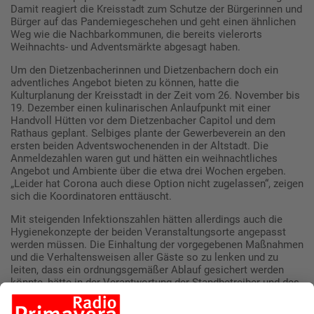
Damit reagiert die Kreisstadt zum Schutze der Bürgerinnen und
Bürger auf das Pandemiegeschehen und geht einen ähnlichen
Weg wie die Nachbarkommunen, die bereits vielerorts
Weihnachts- und Adventsmärkte abgesagt haben.
Um den Dietzenbacherinnen und Dietzenbachern doch ein
adventliches Angebot bieten zu können, hatte die
Kulturplanung der Kreisstadt in der Zeit vom 26. November bis
19. Dezember einen kulinarischen Anlaufpunkt mit einer
Handvoll Hütten vor dem Dietzenbacher Capitol und dem
Rathaus geplant. Selbiges plante der Gewerbeverein an den
ersten beiden Adventswochenenden in der Altstadt. Die
Anmeldezahlen waren gut und hätten ein weihnachtliches
Angebot und Ambiente über die etwa drei Wochen ergeben.
„Leider hat Corona auch diese Option nicht zugelassen“, zeigen
sich die Koordinatoren enttäuscht.
Mit steigenden Infektionszahlen hätten allerdings auch die
Hygienekonzepte der beiden Veranstaltungsorte angepasst
werden müssen. Die Einhaltung der vorgegebenen Maßnahmen
und die Verhaltensweisen aller Gäste so zu lenken und zu
leiten, dass ein ordnungsgemäßer Ablauf gesichert werden
könnte, hätte in der Verantwortung der Standbetreiber und des
Gewerbevereins gelegen. Insbesondere für ehrenamtlich
arbeitende Vereine, aber auch für den Gewerbeverein selbst,