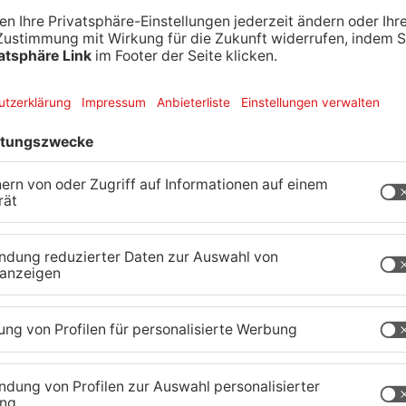
trum als auch das Impfzentrum im Landkreis
. Im Impfzentrum werden derzeit pro Tag 1.100
g, 19. Dezember, gibt es erstmals eine
elf Jahren. Vereinzelt sind noch Termine
Kinderärzte werden an diesem Tag im Einsatz
- bis 11-Jährigen wie üblich auf
t Bayern ermöglicht es in seinem Impfportal
ür Impfungen von Kindern unter 12 Jahren
e Terminvereinbarung zunächst ausschließlich über
371/501 750 von Montag bis Freitag, 8 bis 16
lich. Zweitimpftermine werden vor Ort
Wochen später stattfinden können. Für Kinder und
gt die Anmeldung wie gewohnt über
 für Personen ohne Internetanschluss telefonisch
.
inderimpfungen dann im Rahmen des regulären