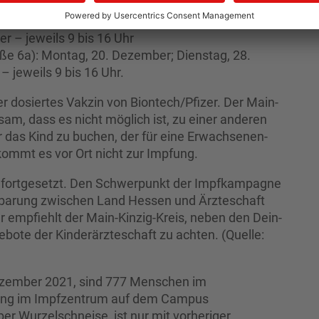
is 16 Uhr.
3): Mittwoch, 22. Dezember; Montag, 27.
 – jeweils 9 bis 16 Uhr
ße 6a): Montag, 20. Dezember; Dienstag, 28.
 jeweils 9 bis 16 Uhr.
der dosiertes Vakzin von Biontech/Pfizer. Der Main-
am, dass es nicht möglich ist, zu einer anderen
r das Kind zu buchen, der für eine Erwachsenen-
kommt es vor Ort nicht zur Impfung.
 fortgesetzt. Den Schwerpunkt der Impfkampagne
reinbarung zwischen Land Hessen und Ärzteschaft
r empfiehlt der Main-Kinzig-Kreis, neben den Dein-
ebote der Kinderärzteschaft zu achten. (Quelle:
ezember 2021, sind 777 Menschen im
fung im Impfzentrum auf dem Campus
r Wurzelschneise, ist nur mit vorheriger