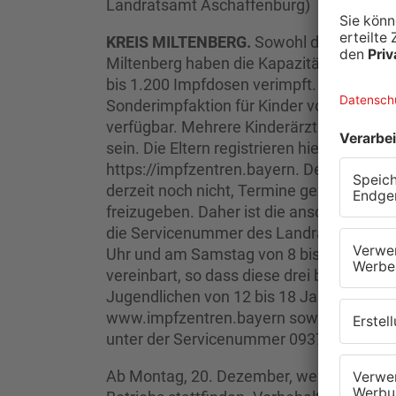
Landratsamt Aschaffenburg)
KREIS MILTENBERG.
Sowohl das Testzen
Miltenberg haben die Kapazitäten erhöht
bis 1.200 Impfdosen verimpft. Am Sonnta
Sonderimpfaktion für Kinder von fünf bis 
verfügbar. Mehrere Kinderärztinnen und 
sein. Die Eltern registrieren hierfür ihre 5
https://impfzentren.bayern. Der Freistaa
derzeit noch nicht, Termine gezielt nur f
freizugeben. Daher ist die anschließend
die Servicenummer des Landratsamtes 09
Uhr und am Samstag von 8 bis 13 Uhr mög
vereinbart, so dass diese drei bis sechs 
Jugendlichen von 12 bis 18 Jahren erfol
www.impfzentren.bayern sowie alternativ
unter der Servicenummer 09371/501 750
Ab Montag, 20. Dezember, werden die K