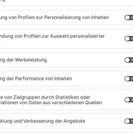
aiger Anpassungen im laufenden Betrieb werden im
inen zunächst täglich zwischen 50 und 100
nd in den übrigen Impfkabinen weiterhin die
rden. Das Impftelefon mit der Nummer 09371
 Nummer 09371 501-716 werden am 24. und am 31.
 Am ersten und zweiten Weihnachtsfeiertag sind
en die Kapazitäten deutlich erhöht. Zukünftig
h.
 und Silvester von 8:00 bis 14:00 Uhr geöffnet
eiertag, Neujahr und am Feiertag Heilige Drei
0.12. erweitert das Schnelltestzentrum die
tag von 8:00 bis 13:00 Uhr und von 14:00 bis
rg)
a, die Termine sind freigeschaltet: Im Rahmen von
oche die ersten Coronaschutzimpfungen von
men. Daran beteiligt sind das Klinikum Hanau, die
 die Dein-Pflaster-Impfstellen in Hanau