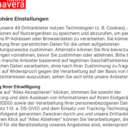
r Registrierung zunächst telefonisch unter der
mpftermine werden dann vor Ort vereinbart, so
stattfinden können Auf Grund des erwartet
g und Durchführung der Kinderimpfungen stehen
ügung. Mehrere Kinderärztinnen und Kinderärzte
Im neuen Jahr werden die Kinderimpfungen dann
en, der mit dem Jahreswechsel auf einen
rd. Vorbehaltlich etwaiger Anpassungen im
Kinder hergerichteten Impfzimmer zunächst täglich
n, während in den übrigen Impfzimmern weiterhin
 werden. Im Kinderimpfzimmer wird auch dann
satz sein. Das gemeinsame Impfzentrum wird am
oNTech für 2.500 Impfungen beliefert.
 freue mich, dass wir nun zügig mit den
 auf die vielen Anfragen nach
 uns bereits erreicht haben. Über dieses Angebot
mpfaktionen für Kinder in der Planung.“ (Quelle: