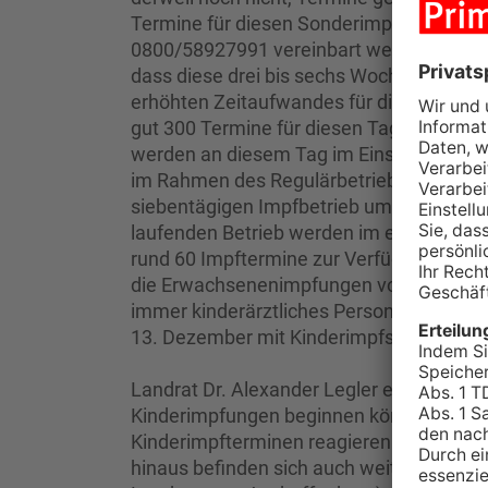
Termine für diesen Sonderimpftag nach de
0800/58927991 vereinbart werden. Zweiti
dass diese drei bis sechs Wochen später 
erhöhten Zeitaufwandes für die Beratun
gut 300 Termine für diesen Tag zur Verf
werden an diesem Tag im Einsatz sein. 
im Rahmen des Regulärbetriebs stattfind
siebentägigen Impfbetrieb umgestellt wi
laufenden Betrieb werden im eigens für 
rund 60 Impftermine zur Verfügung stehe
die Erwachsenenimpfungen vorgenommen
immer kinderärztliches Personal im Ein
13. Dezember mit Kinderimpfstoff von Bi
Landrat Dr. Alexander Legler erklärt: „Ich
Kinderimpfungen beginnen können und so
Kinderimpfterminen reagieren können, die
hinaus befinden sich auch weitere Sonderi