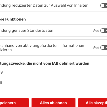
3) und Schlüchtern (Bahnhofstraße 6a). An allen
 Vorabtermin geimpft, spontane Impfungen sind
n ab sofort Termine gebucht werden. Die
nseite „Dein Pflaster“ auf der Kreishomepage
lfjährige Kinder geimpft werden?“). Zum Impftermin
des mitzubringen sowie, wenn vorhanden, ein
 die Kinder durch einen Erziehungsberechtigten
ikum Hanau (K-Gebäude, Bereich K24) und in den
ude F, EG) an diesen Tagen gemacht: Freitag, 17.
rstag, 30. Dezember; Freitag, 7. Januar –
alls spezielle Kinderimpftage eingerichtet:
Sonntag, 19. Dezember; Montag, 27. Dezember;