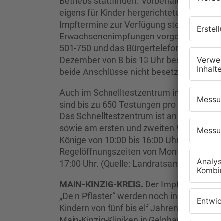
Betriebs stattfinden. Vorbehaltlich etw
eigens für Kinder hergerichteten Impfkab
Impftermine zur Verfügung stehen, währe
Erwachsenenimpfungen vorgenommen we
501-750 und das Bürgertelefon mit der
Dezember von 8 bis 13 Uhr besetzt sein.
beide Anschlüsse nicht besetzt.
Auch im Schnelltestzentrum in Wörth wurd
sind bis zu 650 Testungen pro Tag möglic
Das Schnelltestzentrum ist an Heiligabend
sowie am ersten und zweiten Weihnachtsf
Könige von 10:00 bis 16:00 Uhr. Ab dem 2
Regelöffnungszeiten von Montag bis Sonn
17:00 Uhr. (Quelle: Landratsamt Miltenbe
MAIN-KINZIG-KREIS.
Der Impfstoff ist d
„Dein Pflaster“ werden noch in dieser W
Kindern von fünf bis elf Jahren vorgenom
Main-Kinzig-Kliniken in Gelnhausen sowie