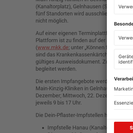
(Kanaltorplatz), Gelnhausen (Seestraße 1
fünf Standorten wird ausschließlich mit
nicht möglich.
Auf einer eigenen Terminplattform könne
Plattform ist zu finden auf der Kampagne
(
www.mkk.de
; unter „Können fünf- bis e
sind das Krankenkassenkärtchen des Kin
gültiges Ausweisdokument. Zudem müssen
begleitet werden.
Die ersten Impfangebote werden am Klin
Main-Kinzig-Kliniken in Gelnhausen (Gebä
Dezember; Mittwoch, 22. Dezember; Donne
jeweils 9 bis 17 Uhr.
Die Dein-Pflaster-Impfstellen haben ebenf
Impfstelle Hanau (Kanaltorplatz): 