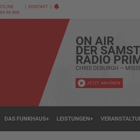
OTLINE
KONTAKT
 66 66 400
ON AIR
DER SAMST
RADIO PRI
CHRIS DEBURGH — MISS
JETZT ANHÖREN
DAS FUNKHAUS
+
LEISTUNGEN
+
VERANSTALTU