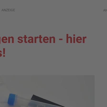
ANZEIGE
A
n starten - hier
s!