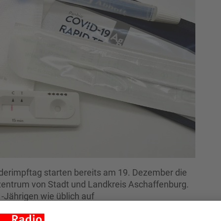
erimpftag starten bereits am 19. Dezember die
ntrum von Stadt und Landkreis Aschaffenburg.
11-Jährigen wie üblich auf
t Bayern ermöglicht es in seinem Impfportal
für Kinderimpfungen freizugeben. Daher müssen