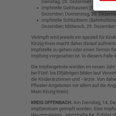
Dienstag, 28. Dezember – jeweils 9 b
Impfstelle Gelnhausen (Seestraße 1
Dezember; Donnerstag, 30. Dezember
Impfstelle Schlüchtern (Bahnhofstra
Dezember; Mittwoch, 29. Dezember –
Verimpft wird jeweils ein speziell für Kin
Kinzig-Kreis macht daher darauf aufmerks
Impfstelle zu gehen oder einen Termin fü
Impfung vorgesehen ist. In diesem Falle 
Die Impfangebote werden im neuen Jahr
bei Fünf- bis Elfjährigen bilden laut Ve
die Kinderärztinnen und –ärzte. Von dahe
Pflaster-Angeboten vor allem auf die Ang
Main-Kinzig-Kreis)
KREIS OFFENBACH.
Am Dienstag, 14. D
Impfzentrum geimpft worden. Eine Imp
Heusenstamm, Jahnstraße 64 ,Zufahrt übe