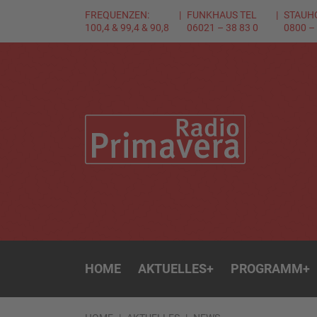
FREQUENZEN:
FUNKHAUS TEL
STAUH
100,4 & 99,4 & 90,8
06021 – 38 83 0
0800 –
HOME
AKTUELLES
+
PROGRAMM
+