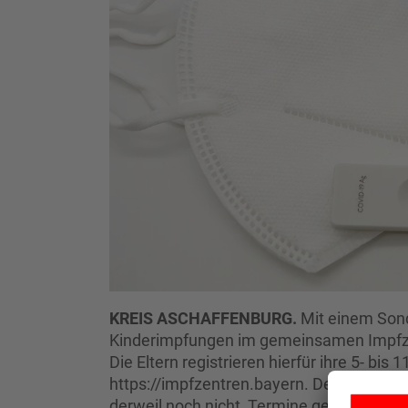
KREIS ASCHAFFENBURG.
Mit einem Sond
Kinderimpfungen im gemeinsamen Impfze
Die Eltern registrieren hierfür ihre 5- bis 
https://impfzentren.bayern. Der Freistaa
derweil noch nicht, Termine gezielt nur 