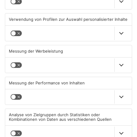
Sommerliche Temperaturen
Straße bei Windischbuchen
und jede Menge Live-Musik
wieder frei
01.08.2026, 21:20 UHR IN KREIS
31.07.2026, 11:48 UHR IN KREIS
MILTENBERG
MILTENBERG
Autofahrerin mit drei
Erlenbach: Dr. Dagmar
Promille in Eichenbühl
Sohlbach wird Leiterin der
gestoppt
Allgemein- und
Viszeralchirurgie
31.07.2026, 11:45 UHR IN KREIS
31.07.2026, 11:35 UHR IN KREIS
MILTENBERG
MILTENBERG