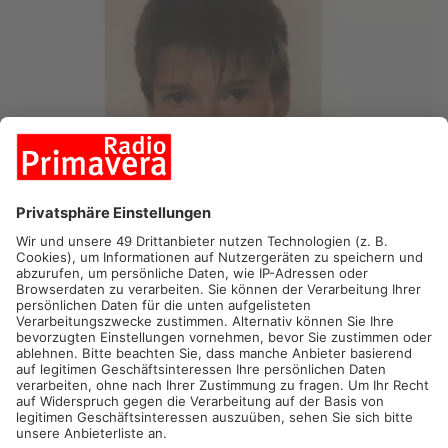
WÖRTH.
Die Ermittlungen zum Wörther Cold Case Klaus
Berninger werden vorerst eingestellt. Das hat die
Kriminalpolizei heute Morgen mitgeteilt. Vor zwei Jahren
waren die Ermittlungen zu dem Mord in den 90er Jahren wieder
aufgenommen worden und neue Hinweise gefunden. Der
erhoffte Durchbruch in dem Fall blieb den Beamten aber
verwehrt.
Der 16-jährige Bäckerlehrling war 1990 ermordet worden. Sein
Mörder läuft bis heute frei herum. Vor zwei Jahren war am
Tatort, dem Wörther Schneesberg, ein altes Messer