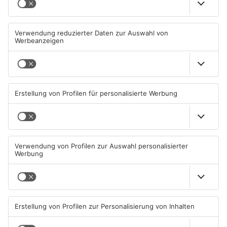
Miltenberg: Alkoholisierter
Zustand des Faulbacher
Rentner überschlägt sich bei
Gemeindewaldes soll erfasst
Autounfall
werden
04.08.2026, 13:30 UHR IN KREIS
04.08.2026, 06:33 UHR IN KREIS
MILTENBERG
MILTENBERG