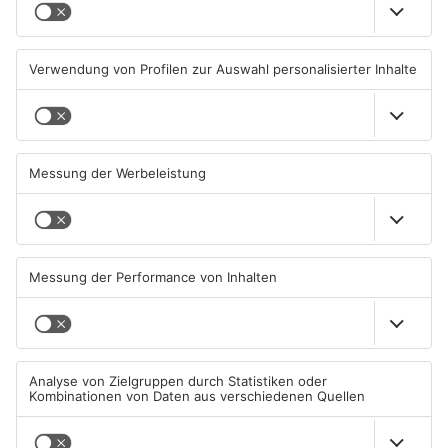
Ausstellung in Bruchköbel
Wohnhausbrand in Maintal:
zum Thema "Wasser im
Zwei Menschen verletzt
Klimawandel"
07.08.2026, 05:00 UHR IN MAIN-
06.08.2026, 15:42 UHR IN MAIN-
KINZIG-KREIS
KINZIG-KREIS
Gute Nachrichten für Pendler
Wächtersbacher
im Main-Kinzig-Kreis und in
Schwimmbad bleibt heute
Hanau
geschlossen
06.08.2026, 11:33 UHR IN MAIN-
05.08.2026, 07:31 UHR IN MAIN-