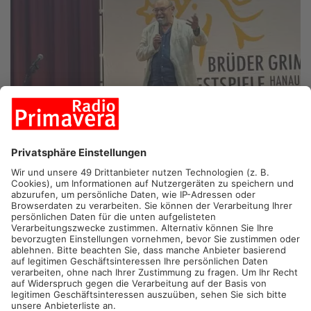
HANAU.
Die Brüder-Grimm-Festspiele in Hanau sind vorbei.
Am Abend gab es im Amphitheater die letzte Vorstellung der
diesjährigen Spielzeit.
Am Ende zählten die Organisatoren über 92.000
Zuschauerinnen und Zuschauer und damit so viele, wie noch
nie zuvor in der 41-jährigen Geschichte der Brüder-Grimm-
Festspiele. Ein kultureller Leuchtturm unserer Stadt, so
Hanaus Oberbürgermeister Claus Kaminsky in der GNZ. Und
dieser Leuchtturm leuchtet im kommenden Jahr sogar noch
fünf Tage länger, wie die Verantwortlichen verkündeten. Die