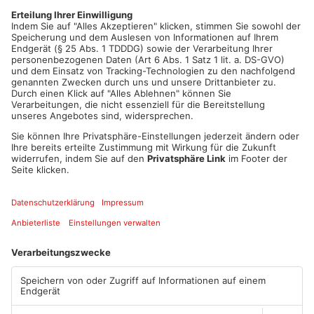
nächste Spielzeit beginnt im Mai 2026 und wird erneut
märchenhafte Musicals bereithalten. Auf dem Programm
stehen dann „Tischlein Deck‘ Dich“, „Schneewittchen“ und „des
Kaisers neue Kleider“. Der Vorverkauf beginnt im November.
Artikel teilen
ANZEIGE
Mehr aus Main-
Kinzig-Kreis
TOPNEWS