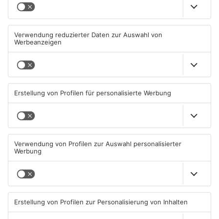
Mann schießt in Neuberg mit
Schwerer Unfall zwischen
Schreckschusswaffe auf
Langenselbolder Dreieck und
Busfahrer
Hanauer Kreuz
07.08.2026, 07:12 UHR IN MAIN-
07.08.2026, 07:07 UHR IN MAIN-
KINZIG-KREIS
KINZIG-KREIS