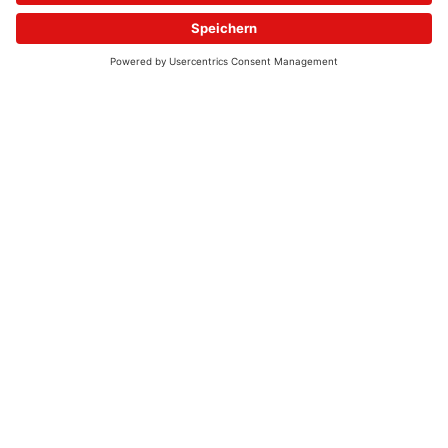
© 2026 - UKW-Frequenzen 100,4 & 99,4 & 90,8 | DAB+ | Alexa
Allgemeine Kontaktnummer
06021 – 38 83 0