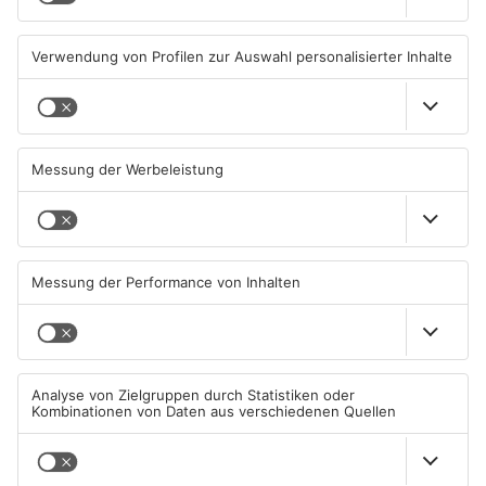
01.08.2026, 21:20 UHR IN KREIS
31.07.2026, 11:48 UHR IN KREIS
MILTENBERG
MILTENBERG
Autofahrerin mit drei
Erlenbach: Dr. Dagmar
Promille in Eichenbühl
Sohlbach wird Leiterin der
gestoppt
Allgemein- und
Viszeralchirurgie
31.07.2026, 11:45 UHR IN KREIS
31.07.2026, 11:35 UHR IN KREIS
MILTENBERG
MILTENBERG