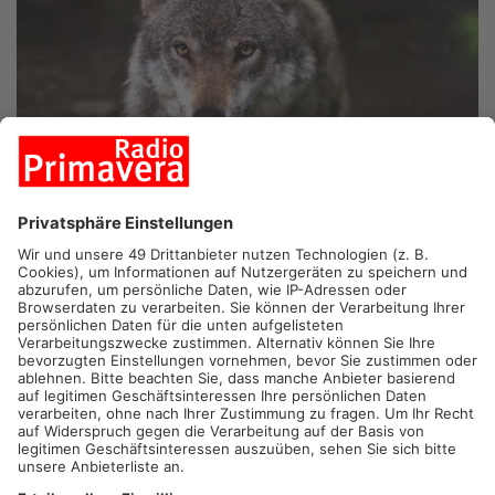
MILTENBERG.
Nachdem ein Wolf in Mönchberg mehrere
Nutztiere gerissen hat, werden die Herdenschutzmaßnahmen
im Kreis weiter ausgedehnt. Wie das Landratsamt Miltenberg
mitteilt, werden Schutzzäune und Herdenschutzhunde jetzt in
weiteren Kommunen finanziell bezuschusst. Dazu zählen
Mönchberg, Röllbach und Collenberg – aber auch
Heimbuchenthal im Kreis Aschaffenburg. Am fünften
September hatte ein Wolf vier Schafe und eine Ziege gerissen
– mit hoher Wahrscheinlichkeit handele es sich um ein
Einzeltier auf der Durchreise.