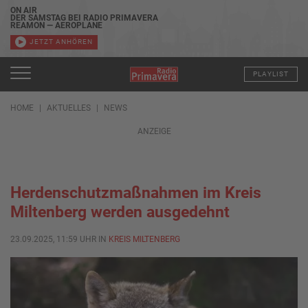
ON AIR
DER SAMSTAG BEI RADIO PRIMAVERA
REAMON — AEROPLANE
JETZT ANHÖREN
PLAYLIST
HOME
AKTUELLES
NEWS
ANZEIGE
Herdenschutzmaßnahmen im Kreis
Miltenberg werden ausgedehnt
23.09.2025, 11:59 UHR IN
KREIS MILTENBERG