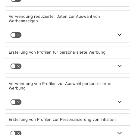
Miltenberg: Alkoholisierter
Zustand des Faulbacher
Rentner überschlägt sich bei
Gemeindewaldes soll erfasst
Autounfall
werden
04.08.2026, 13:30 UHR IN KREIS
04.08.2026, 06:33 UHR IN KREIS
MILTENBERG
MILTENBERG
Sommerliche Temperaturen
Straße bei Windischbuchen
und jede Menge Live-Musik
wieder frei