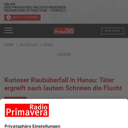
ON AIR
DER PRIMAVERA-NACHTSCHWÄRMER
FAIRGROUND ATTRACTION — PERFECT
JETZT ANHÖREN
PLAYLIST
HOME
AKTUELLES
NEWS
ANZEIGE
Kurioser Raubüberfall in Hanau: Täter
ergreift nach lautem Schreien die Flucht
22.10.2021, 20:15 UHR
TOPNEWS