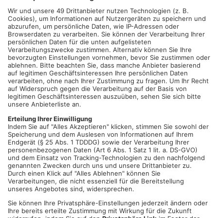
HANAU.
Unter dem Vorhalt einer Schusswaffe versuchte am
Freitagabend, gegen 18.40 Uhr ein Mann ein Internetcafé,
welches in der Römerstraße gelegen ist, zu überfallen. Der
etwa 25 Jahre alte Täter betrat maskiert mit einem weißen
Tuch das Café, zog aus einer mitgeführten Umhängetasche
eine Pistole und forderte vom Betreiber die Herausgabe von
Geld. Als dieser durch lautes Rufen auf sich aufmerksam
machte, flüchtet der verhinderte Räuber unerkannt in Richtung
Herrenstraße. Der Geschädigte konnte den Mann als groß und
dünn beschreiben, der bei Tatausführung mit einem weißen
Kapuzenpullover und einer dunklen Hose bekleidet war.