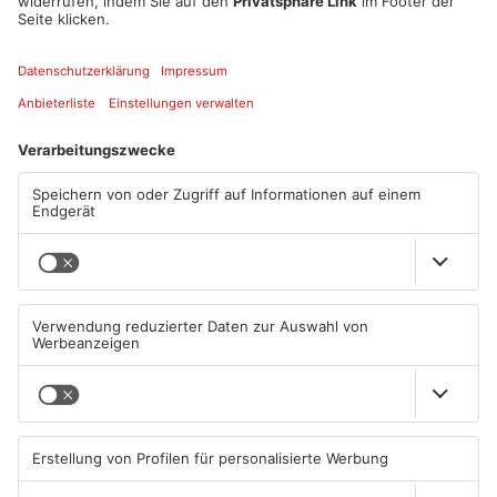
Hinweise werden bei der Kriminalpolizei in Hanau unter der
Nummer 06181/100-123 entgegengenommen.
Quelle: Polizei
Artikel teilen
ANZEIGE