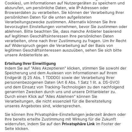
ASCHAFFENBURG.
Fortsetzung im Prozess gegen die
Alzenauerin, die im Juli 2021 ihren Ehemann heimtückisch zu
töten versucht haben soll. Beim Prozessauftakt sprach die
Angeklagte gestern unter Tränen davon, wie sehr ihr die Tat
leidtue. Sie soll dreimal auf ihren Mann eingestochen haben
und anschließend aufs Dach geklettert und 6 Meter in die Tiefe
gesprungen sein. Ihr Ehemann schwieg gestern als Zeuge.
Artikel teilen