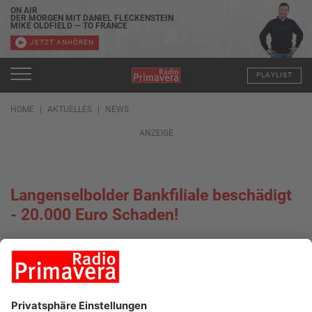
ON AIR
DER MORGEN MIT DANIEL FLECKENSTEIN
MIKE OLDFIELD — TO FRANCE
JETZT ANHÖREN
PLAYLIST
HOME
AKTUELLES
NEWS
ANZEIGE
Langenselbolder Bankfiliale beschädigt
- 20.000 Euro Schaden!
06.04.2022, 07:34 UHR