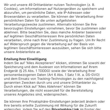
LANGENSELBOLD.
Einen Schaden in Höhe von 20.000 Euro hat
ein Mann gestern Nachmittag in einer Langenselbolder
Bankfiliale verursacht. Der Täter hat hierbei insgesamt elf
Scheiben eingeschlagen – dabei soll er zudem mit NS-Parolen
artikuliert haben. Gegen 15 Uhr hat ein 36 Jahre alter Mann die
Bankfiliale betreten, um am Automaten gewöhnlicherweise
Geld abzuheben. Scheinbar hat er sich darüber so sehr
geärgert, dass er die Fensterscheiben der Bankfiliale mit
Steinen beworfen hat. Verletzt wurde bei dem Ausraster
niemand. Der 36-Jährige muss sich jetzt wegen
Sachbeschädigung, Volksverhetzung und der Verwendung von