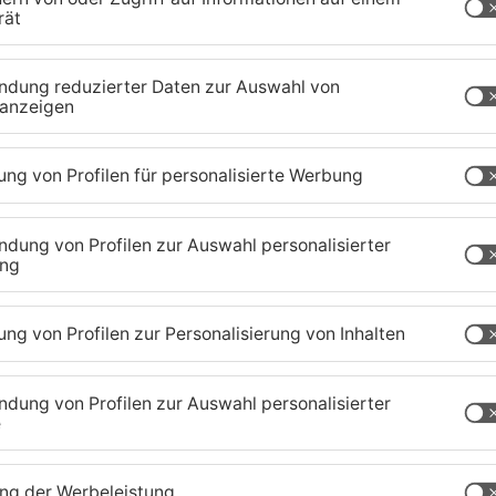
n zwei großen Gemeinschaftsunterkünften in
rt bekommen neu ankommende Geflüchtete ihre
n auf eine Bezahlkarte. Mit der können sie ganz
noch begrenzt abheben. Der Kreis will damit die
hen und Missbrauch verhindern. Später soll das
künfte im Main-Kinzig-Kreis ausgeweitet werden.
zig-Kreis