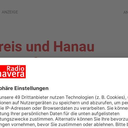
ANZEIGE
A
reis und Hanau
arte für
n
IG-KREIS