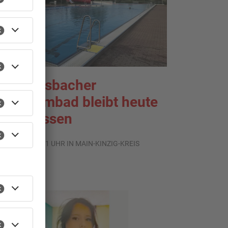
ächtersbacher
chwimmbad bleibt heute
eschlossen
.08.2026, 07:31 UHR IN MAIN-KINZIG-KREIS