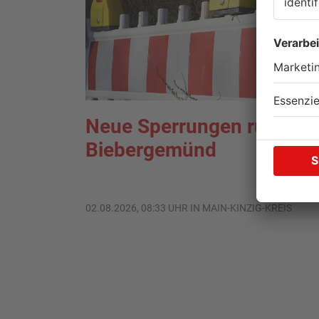
Neue Sperrungen rund u
Biebergemünd
02.08.2026, 08:33 UHR IN MAIN-KINZIG-KREIS