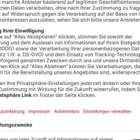
eis und Hanau führen Ende Januar die Bezahlkarte
teilt der Kreis jetzt in einer Pressemitteilung mit.