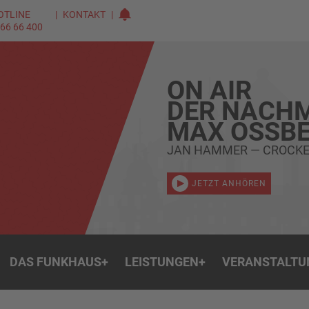
OTLINE
KONTAKT
 66 66 400
ON AIR
DER NACHM
MAX OSSBE
JAN HAMMER — CROCKE
JETZT ANHÖREN
DAS FUNKHAUS
+
LEISTUNGEN
+
VERANSTALTU