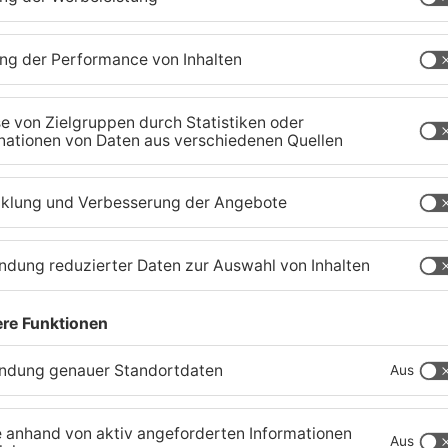
Gute Nachrichten für
W
Pendler im Main-Kinzig-
S
Kreis und in Hanau
g
06.08.2026, 11:33 UHR IN MAIN-KINZIG-KREIS
05
TOPNEWS