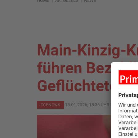
HOME
AKTUELLES
NEWS
Main-Kinzig-K
führen Bezahlk
Geflüchtete ei
13.01.2026, 15:36 UHR IN
MAIN-KINZ
TOPNEWS