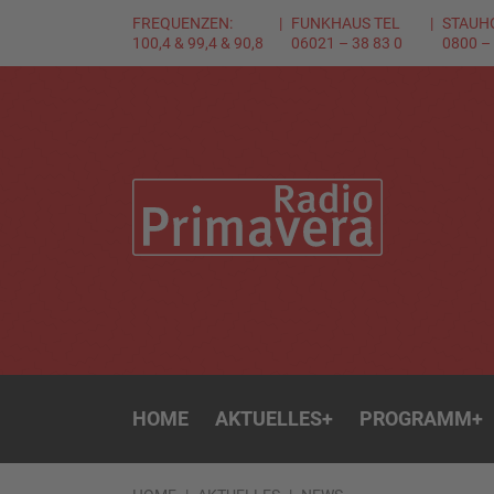
FREQUENZEN:
FUNKHAUS TEL
STAUH
100,4 & 99,4 & 90,8
06021 – 38 83 0
0800 –
HOME
AKTUELLES
+
PROGRAMM
+