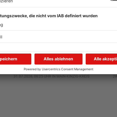
m
Gleisarbeiten sollen
W
Feldbrand in Nidderau
G
ausgelöst haben
31.07.2026, 06:25 UHR IN MAIN-KINZIG-KREIS
29