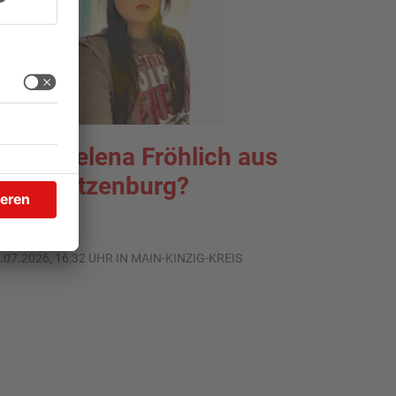
o ist Selena Fröhlich aus
roßkrotzenburg?
.07.2026, 16:32 UHR IN MAIN-KINZIG-KREIS