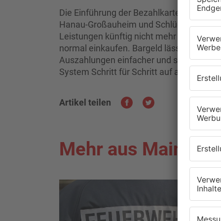
Die Einführung der Bezahlkarte startet i
Hanau-Großauheim und Schlüchtern. Do
Leistungen künftig nicht mehr bar, sonder
normal einkaufen. Bargeld lässt sich nur 
Auszahlungen einfacher und sicherer mac
System Schritt für Schritt auf alle Unter
Artikel teilen
Mehr aus Main-Kin