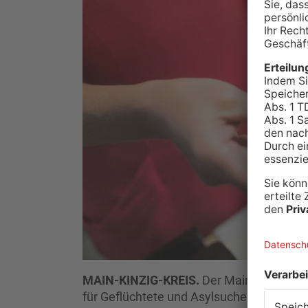
MAIN-KINZIG-KREIS.
Der Main-Kinzig-Kr
für Geflüchtete und Asylsuchende ein. Das 