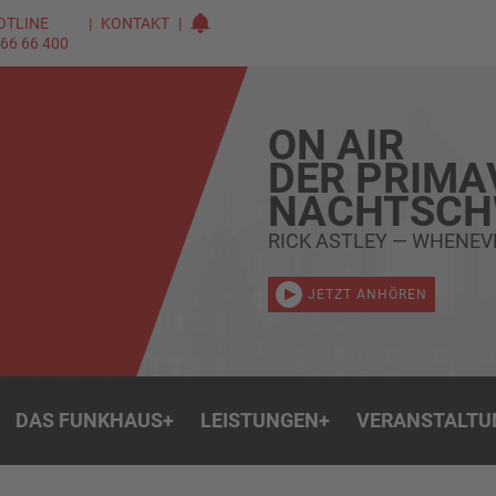
OTLINE
KONTAKT
 66 66 400
ON AIR
DER PRIMA
NACHTSC
RICK ASTLEY — WHENEV
JETZT ANHÖREN
DAS FUNKHAUS
+
LEISTUNGEN
+
VERANSTALTU