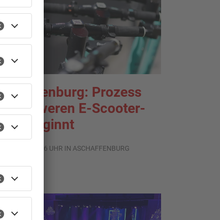
schaffenburg: Prozess
m schweren E-Scooter-
aub beginnt
.08.2026, 06:36 UHR IN ASCHAFFENBURG
TOPNEWS