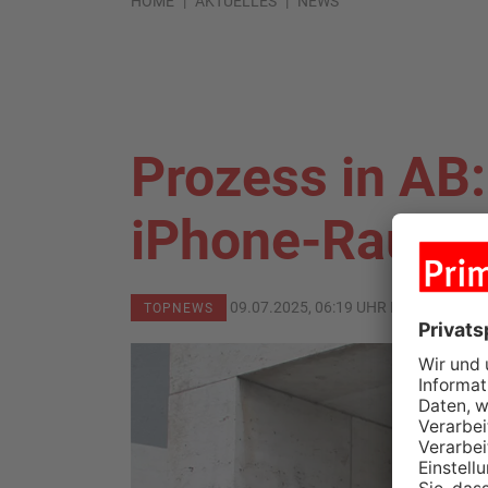
HOME
AKTUELLES
NEWS
Prozess in AB
iPhone-Raub v
09.07.2025, 06:19 UHR IN
ASCHAFFE
TOPNEWS