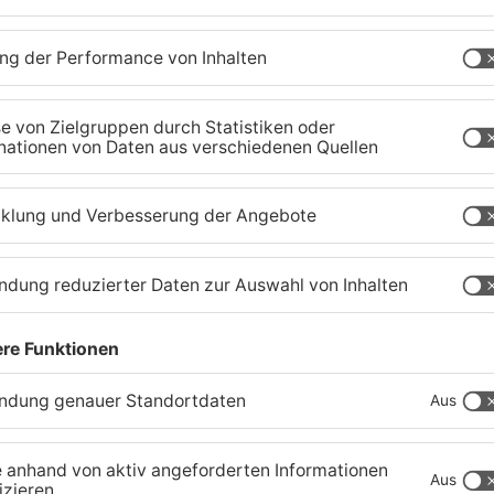
Feuerwerk löst wohl Brand
A
in Aschaffenburg-
u
Schweinheim aus
R
04.08.2026, 13:21 UHR IN ASCHAFFENBURG
04