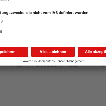
AB: Aktion "Bewegung im
A
Park" startet
n
01.08.2026, 08:28 UHR IN ASCHAFFENBURG
31