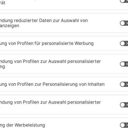
, bei der das iPhone übergeben werden sollte, soll
pfer abgelenkt haben, während der andere sich
kschusswaffe einen Warnschuss abgab. Dann soll
ns Gesicht gesprüht haben. Bei einem zweiten
erspray zum Einsatz gekommen, um ein iPhone zu
en beiden jungen Männern nun schweren Raub in
ung vor.
nburg