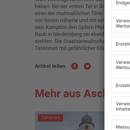
haben. Bei der ersten Tat in Schöllkrippen
einer der mutmaßlichen Täter die zwei O
von hinten näherte und mit einer Schrec
sein Komplize den Opfern Pfefferspray i
Raub in Niedernberg sei ebenfalls Pfeff
stehlen. Die Staatsanwaltschaft wirft d
Tateinheit mit gefährlicher Körperverletz
Artikel teilen
Mehr aus Aschaffe
TOPNEWS