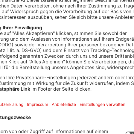
EDERNBERG.
Sie sollen mehrere Personen in
 Schreckschusswaffe bedroht und mit Pfefferspray
hlen. Deshalb stehen ab heute zwei junge
icht. Die beiden Afghanen sollen zwei Handys im
auf einer Verkaufsplattform im Internet gesehen