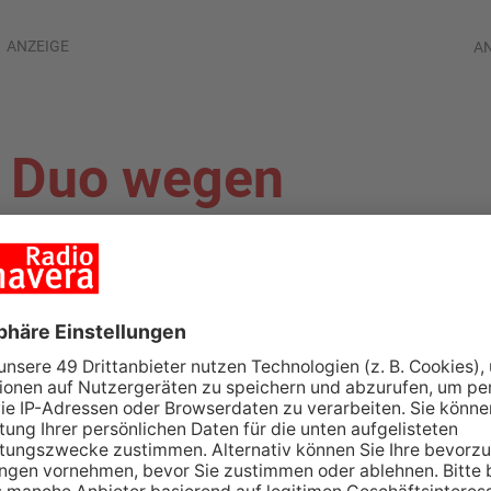
ANZEIGE
A
: Duo wegen
or Gericht
NBURG