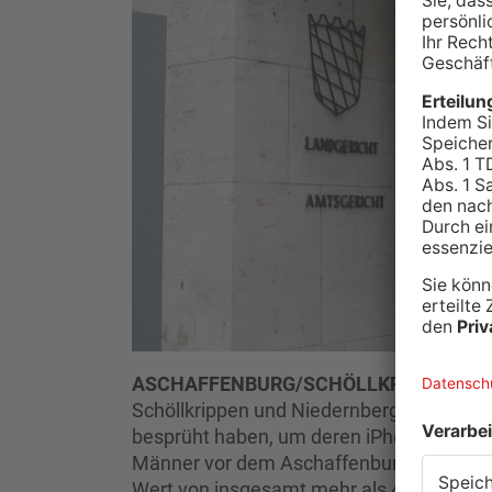
ASCHAFFENBURG/SCHÖLLKRIPPEN/NI
Schöllkrippen und Niedernberg mit einer
besprüht haben, um deren iPhones zu ste
Männer vor dem Aschaffenburger Landger
Wert von insgesamt mehr als 4.500 Euro 