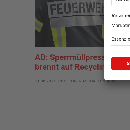
AB: Sperrmüllpresse
brennt auf Recyclinghof
01.08.2026, 14:33 UHR IN ASCHAFFENBURG