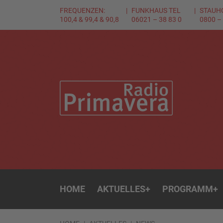
FREQUENZEN:
FUNKHAUS TEL
STAUH
100,4 & 99,4 & 90,8
06021 – 38 83 0
0800 –
HOME
AKTUELLES
+
PROGRAMM
+