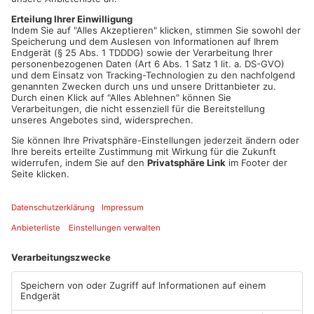
vom Einkaufen zurückgekommen war.
Das Morddrama um Maria Dessauer war nicht nur aufgrund
ihres hohen Alters so Aufsehen erregend: Sie war Tochter des
bekannten Aschaffenburger Biophysikers Friedrich Dessauer.
Begraben ist sie auf dem Aschaffenburger Altstadt-Friedhof,
direkt neben ihrem berühmten Vater.
Artikel teilen
ANZEIGE
Mehr aus
Aschaffenburg