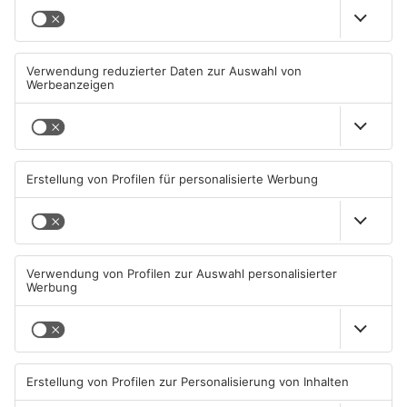
TOPNEWS
Zwei Fußgänger in
Große Baustelle in
Aschaffenburg von
Aschaffenburger Innenstadt
Mercedes erfasst
beendet
07.08.2026, 07:52 UHR IN
05.08.2026, 06:40 UHR IN
ASCHAFFENBURG
ASCHAFFENBURG
TOPNEWS