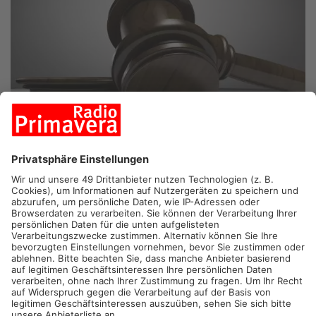
ASCHAFFENBURG/FRANKFURT.
Urteil im Prozess um den
Mord an der 100-jährigen Maria Dessauer aus Aschaffenburg:
Die angeklagte ehemalige Pflegerin Dessauers wurde zu
lebenslanger Haft verurteilt. Damit gilt als erwiesen, dass die
41-Jährige Altenpflegerin die 100 Jahre alte Maria Dessauer im
Januar letzten Jahres mit einem Kissen erstickte.
Zutritt zur Wohnung hatte sie sich mit einem Zweitschlüssel
verschafft. Sie erstickte die 100-Jährige und machte sich dann
an ihrem Schreibtisch zu schaffen. Dabei wurde sie von der
damals aktuellen Pflegerin Dessauers entdeckt, die gerade