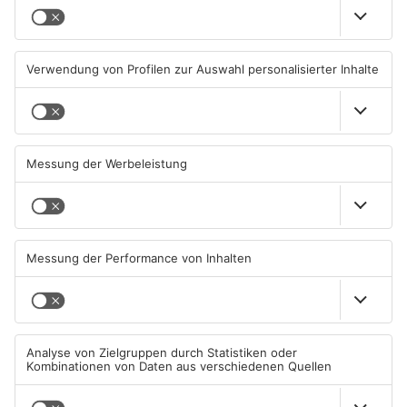
Feuerwerk löst wohl Brand in
Aschaffenburg: Prozess um
Aschaffenburg-Schweinheim
schweren E-Scooter-Raub
aus
beginnt
04.08.2026, 13:21 UHR IN
04.08.2026, 06:36 UHR IN
ASCHAFFENBURG
ASCHAFFENBURG
AB: Sperrmüllpresse brennt
AB: Aktion "Bewegung im
auf Recyclinghof
Park" startet