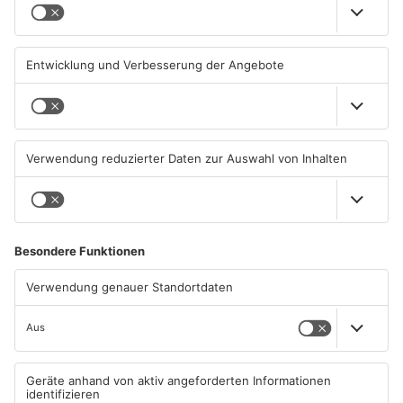
IHK registriert mehr
Nach mutmaßlichem
Unternehmensgründungen
sexuellen Übergriff in OF:
im Kreis Offenbach
Drei Männer in U-Haft
04.08.2026, 06:41 UHR IN KREIS
03.08.2026, 16:36 UHR IN KREIS
OFFENBACH
OFFENBACH