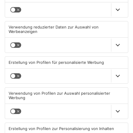
Mehr aus Kreis
Offenbach
Trinkwasserbrunnen in
Senior vor Offenbacher Bank
Obertshausen mit Keimen
abgelenkt und bestohlen
belastet
06.08.2026, 06:45 UHR IN KREIS
05.08.2026, 13:42 UHR IN KREIS
OFFENBACH
OFFENBACH