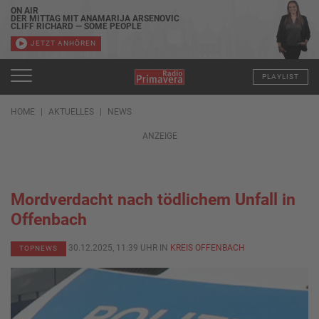
ON AIR
DER MITTAG MIT ANAMARIJA ARSENOVIC
CLIFF RICHARD — SOME PEOPLE
JETZT ANHÖREN
PLAYLIST
HOME
AKTUELLES
NEWS
ANZEIGE
Mordverdacht nach tödlichem Unfall in
Offenbach
30.12.2025, 11:39 UHR IN
KREIS OFFENBACH
TOPNEWS