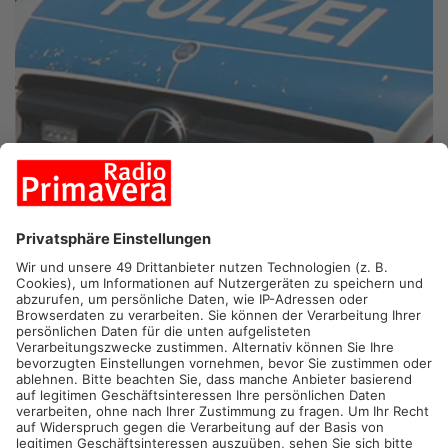
OFFENBACH.
Gegen einen 31-jährigen Autofahrer wird nach
dem Unfall in Offenbach jetzt wegen Mordes ermittelt. Die
Ermittler gehen außerdem von einem illegalen Autorennen
aus. Bei der Kollision auf der Mühlheimer Straße Ende
November kamen drei Menschen ums Leben.
Der Vorwurf der Staatsanwaltschaft richtet sich gegen einen
31 Jahre alten Mann, der mit seinem VW Golf in den
Gegenverkehr geraten und mit einem Audi zusammengestoßen
ist. In dem Audi saßen drei Menschen, die bei dem
Zusammenstoß ums Leben kamen. Nach bisherigen