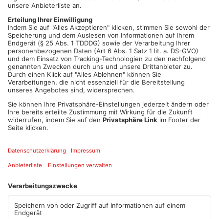
Erkenntnissen soll der Beschuldigte mit deutlich überhöhter
Geschwindigkeit unterwegs gewesen sein und tödliche
Verletzungen anderer Verkehrsteilnehmer in Kauf genommen
haben. Das Amtsgericht Offenbach hat Haftbefehl unter
anderem wegen Mordes, eines verbotenen
Kraftfahrzeugrennens und gefährlichen Eingriffs in den
Straßenverkehr erlassen. Der Mann sitzt seitdem in
Untersuchungshaft. Die Ermittlungen dauern weiter an, ein
abschließendes Gutachten steht noch aus.
Artikel teilen
ANZEIGE