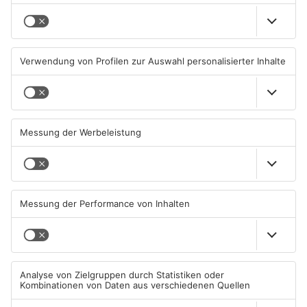
Igel verursacht
Hier brauchen Autofahrer in
Polizeieinsatz in Mühlheimer
Rodgau jetzt mehr Geduld
Supermarkt
04.08.2026, 07:54 UHR IN KREIS
04.08.2026, 06:47 UHR IN KREIS
OFFENBACH
OFFENBACH