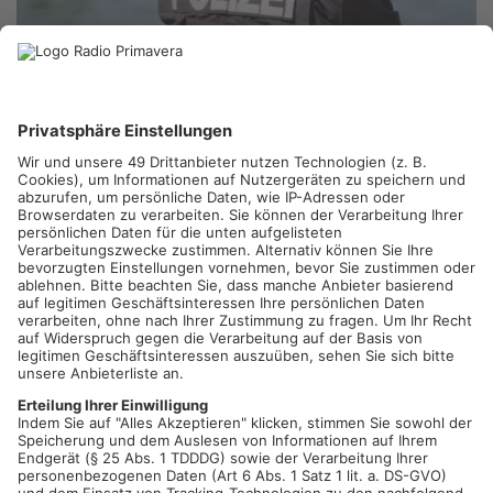
BIEBERGEMÜND.
Nach zwei Einbrüchen in eine Postfiliale in
der Spessartstraße sowie in einen benachbarten
Gartenbaubetrieb im Lerchenweg am frühen Mittwochmorgen
hat die Polizei einen 60 Jahre alten Tatverdächtigen vorläufig
festgenommen. Den entscheidenden Hinweis gab dabei der
Inhaber des Gartenbaubetriebs. Gegen 2.20 Uhr erhielt der
Geschädigte eine Mitteilung auf sein Handy, dass sich gerade
jemand unberechtigt auf seinem Betriebsgelände bewegte,
woraufhin er sich umgehend auf den Weg machte. Als er dort
eintraf, waren der oder die Täter jedoch bereits verschwunden.
Der Inhaber stellte jedoch fest, dass seine Werkzeughalle