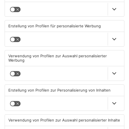
steht und es sich um eine gezielt vorbereitete Tat handelte.
Der Festgenommene, der im Anschluss kurzzeitig mit auf die
Dienststelle musste, wurde nach Abschluss der
strafprozessualen Maßnahmen mangels Haftgründen wieder
auf freien Fuß gesetzt. Er muss sich jetzt wegen Verdachts
des besonders schweren Falls des Diebstahls verantworten.
Da nicht ausgeschlossen werden kann, dass weitere Täter
beteiligt waren, suchen die Ordnungshüter Zeugen. Wer im
Zusammenhang mit den Einbrüchen entsprechende
Beobachtungen gemacht hat, wird gebeten, sich bei der
zuständigen Kripo in Hanau zu melden (06181 100-123). Die
Ermittlungen dauern an.
Quelle: Polizei
Artikel teilen
ANZEIGE