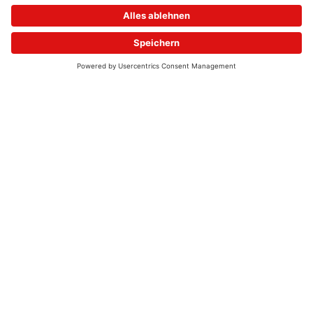
© 2026 - UKW-Frequenzen 100,4 & 99,4 & 90,8 | DAB+ | Alexa