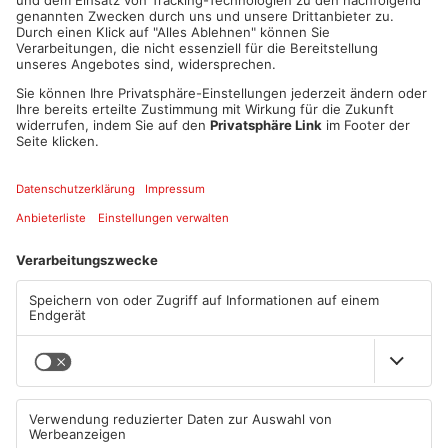
aufgehebelt wurde und daraus eine Sackkarre genommen
wurde, die nun im Hof stand - und auf ihr ein Tresor. Schnell
stand fest, dass dieser aus der angrenzenden Postfiliale
stammte. Auch hier wurde gewaltsam eingestiegen, indem die
Eingangstür zur Filiale aufgebohrt und der Tresor aus den
Räumlichkeiten nach draußen geschafft wurde, offenkundig
mit der zuvor organisierten Sackkarre. An den Inhalt des
Tresors gelangten die Täter glücklicherweise nicht, er war
noch verschlossen. Bislang ist bekannt, dass die Täter jedoch
Teile der Alarmanlage des Gartenbaubetriebs mitnahmen. Im
Zuge der Fahndungsmaßnahmen, bei denen auch ein
Hubschrauber eingesetzt war, konnte der besagte
Firmeninhaber (er ist selbst Jäger) dann mit seinem
Nachtsichtgerät
(Wärmebildkamera) eine Person in einem Gebüsch am
nahegelegenen Waldrand entdecken. Die Person, die bei
Annäherung durch die Streifen zunächst in den Wald lief,
konnte nach Umstellung des Waldstücks wenig später gestellt
und vorläufig festgenommen werden. Hierbei handelt es sich
um den 60-Jährigen. Der aus Gießen stammende
polizeibekannte Mann führte neben einer Stirnlampe und einer
Landkarte auch ein Brecheisen mit sich. Aufgrund der
Gesamtumstände gehen die Ermittler davon aus, dass er mit
dem Einbruchsgeschehen höchstwahrscheinlich in Verbindung