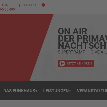
OTLINE
KONTAKT
 66 66 400
ON AIR
DER PRIMA
NACHTSC
SUPERTRAMP — GIVE A L
JETZT ANHÖREN
DAS FUNKHAUS
+
LEISTUNGEN
+
VERANSTALTU