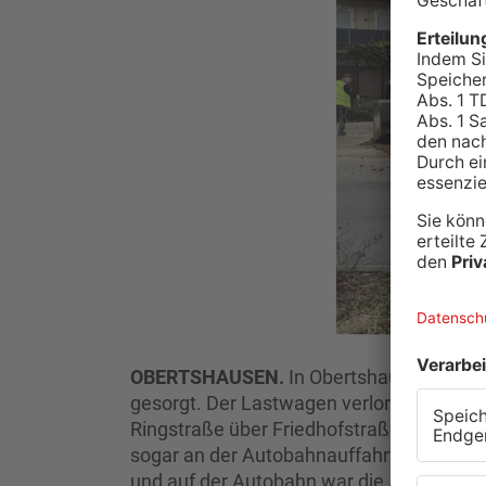
OBERTSHAUSEN.
In Obertshausen hat e
gesorgt. Der Lastwagen verlor eine groß
Ringstraße über Friedhofstraße und Re
sogar an der Autobahnauffahrt. Bauhof, S
und auf der Autobahn war die Autobahnmeis