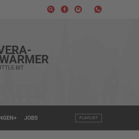
VERA-
HWÄRMER
ITTLE BIT
NGEN
+
JOBS
PLAYLIST