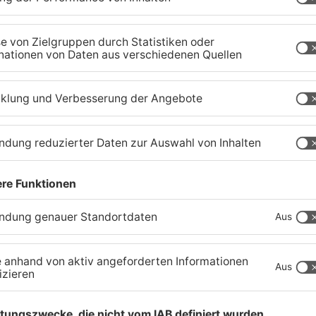
Igel verursacht
H
Polizeieinsatz in
i
Mühlheimer Supermarkt
G
04.08.2026, 07:54 UHR IN KREIS OFFENBACH
04