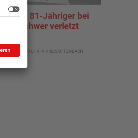
odgau: 81-Jähriger bei
nfall schwer verletzt
.08.2026, 14:50 UHR IN KREIS OFFENBACH