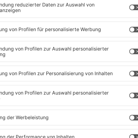
ch ist.
fenbach