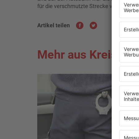
für die verschmutzte Strecke verantwortli
Artikel teilen
Mehr aus Kreis Of