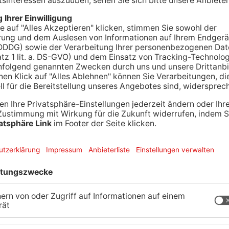
in Lkw am Morgen für Verkehrsbehinderungen
e Ladung mit Erde auf mehreren Straßen – von der
mbrücker Weg bis zur Heusenstammer Straße und
tadtpolizei und Feuerwehr reinigten die Fahrbahn
terei im Einsatz. Die Polizei ermittelt nun, wer