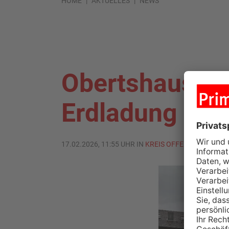
HOME
AKTUELLES
NEWS
Obertshausen: 
Erdladung
17.02.2026, 11:55 UHR IN
KREIS OFFENBACH