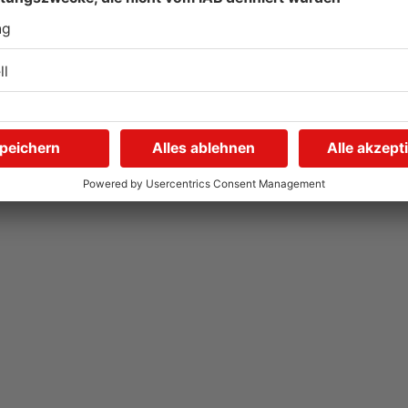
Nach mutmaßlichem
R
n
sexuellen Übergriff in OF:
U
Drei Männer in U-Haft
03.08.2026, 16:36 UHR IN KREIS OFFENBACH
03