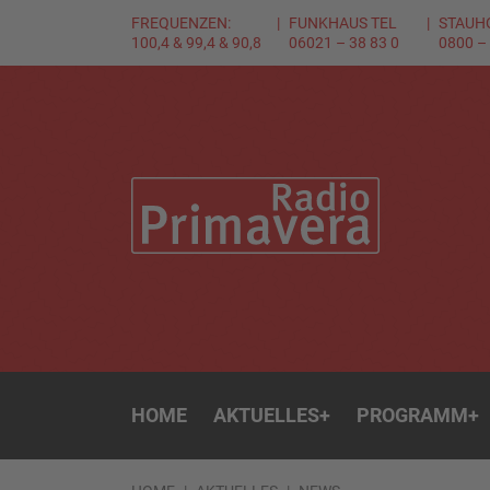
FREQUENZEN:
FUNKHAUS TEL
STAUH
100,4 & 99,4 & 90,8
06021 – 38 83 0
0800 –
HOME
AKTUELLES
+
PROGRAMM
+