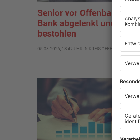
Senior vor Offenbacher
Bank abgelenkt und
bestohlen
05.08.2026, 13:42 UHR IN KREIS OFFENBACH