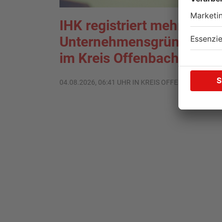
IHK registriert mehr
Unternehmensgründunge
im Kreis Offenbach
04.08.2026, 06:41 UHR IN KREIS OFFENBACH