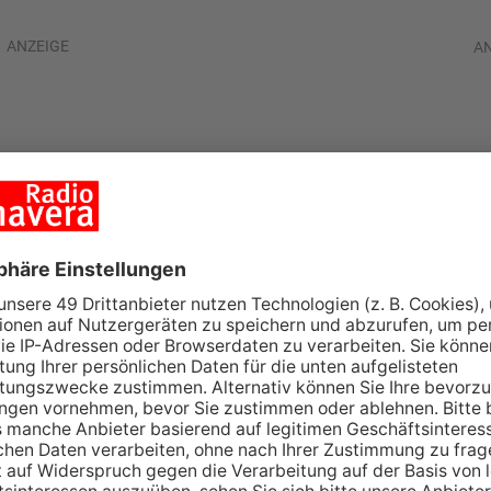
ANZEIGE
A
Lkw verliert