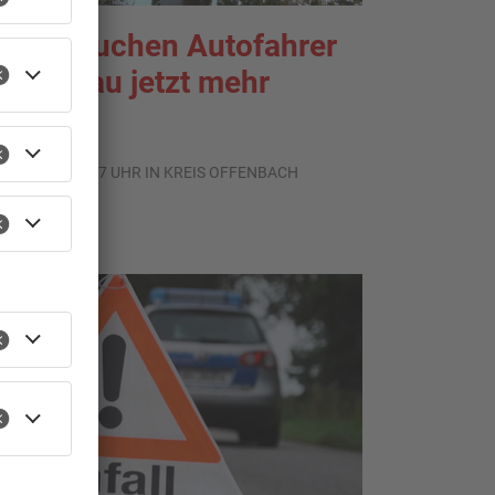
ier brauchen Autofahrer
n Rodgau jetzt mehr
eduld
.08.2026, 06:47 UHR IN KREIS OFFENBACH