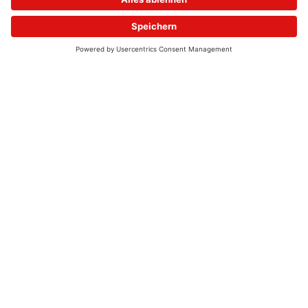
© 2026 - UKW-Frequenzen 100,4 & 99,4 & 90,8 | DAB+ | Alexa
Allgemeine Kontaktnummer