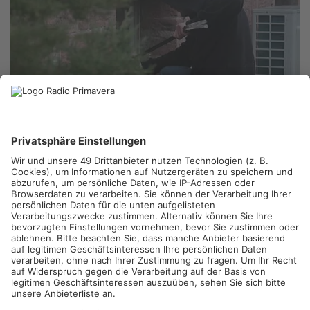
KREIS DARMSTADT-DIEBURG.
Im Kreis Darmstadt-Dieburg
warnt die Polizei jetzt vor Einbrechern. In den letzten Tagen
kam es mehrfach zu Einbrüchen, darunter auch in
Babenhausen-Sickenhofen. Die Täter brachen die Tür eines
Einfamilienhauses auf, durchwühlten die Räume und nahmen
Schmuck mit. Der Schaden ist noch unklar. Zeugen sollen sich
bei den Ermittlern melden. Die Beamten appellieren außerdem
an die Anwohner, bei Abwesenheit Türen und Fenster zu
schließen und Schlüssel nicht draußen zu verstecken.