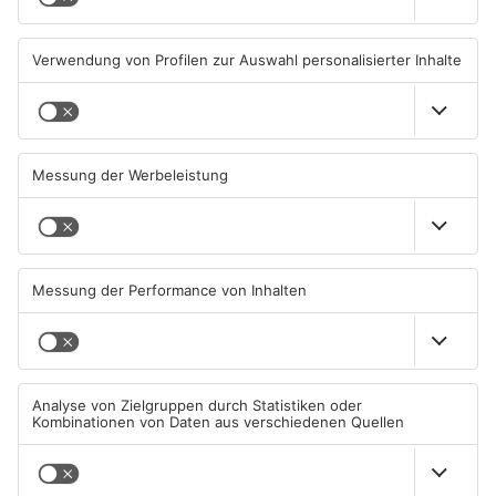
06.08.2026, 11:36 UHR IN KREIS
05.08.2026, 16:32 UHR IN KREIS
DARMSTADT-DIEBURG
DARMSTADT-DIEBURG
Regionalprojekt "Ich lebe und
Mann aus dem Kreis
arbeite in Schaafheim" endet
Darmstadt-Dieburg gewinnt
2,8 Millionen Euro
05.08.2026, 06:58 UHR IN KREIS
04.08.2026, 09:24 UHR IN KREIS
DARMSTADT-DIEBURG
DARMSTADT-DIEBURG