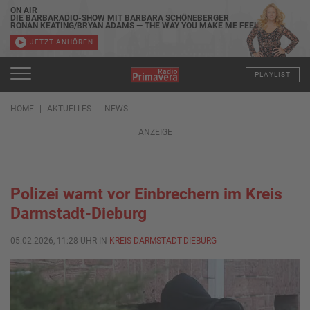
ON AIR
DIE BARBARADIO-SHOW MIT BARBARA SCHÖNEBERGER
RONAN KEATING/BRYAN ADAMS — THE WAY YOU MAKE ME FEEL
JETZT ANHÖREN
PLAYLIST
HOME
AKTUELLES
NEWS
ANZEIGE
Polizei warnt vor Einbrechern im Kreis
Darmstadt-Dieburg
05.02.2026, 11:28 UHR IN
KREIS DARMSTADT-DIEBURG