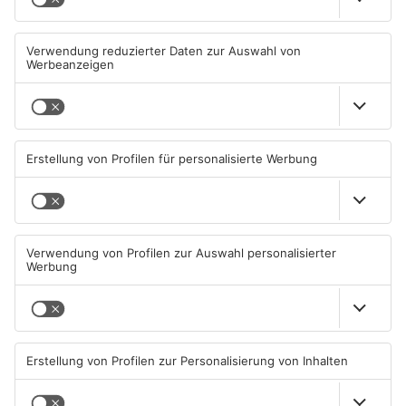
90 Strohballen brennen bei
Wahl: Sechs Kandidaten
Dieburg - Löscharbeiten
wollen Bürgermeister in
schwierig
Münster werden
09.08.2026, 10:57 UHR IN KREIS
09.08.2026, 08:48 UHR IN KREIS
DARMSTADT-DIEBURG
DARMSTADT-DIEBURG
Feuerwehreinsatz in
Babenhausen fordert mehr
Münster: Defekter Traktor
Schutz für Fußgänger
verursacht Feldbrand