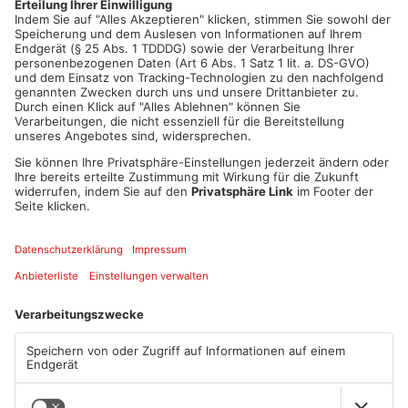
Artikel teilen
ANZEIGE
Mehr aus Kreis
Darmstadt-
Dieburg
TOPNEWS
TOPNEWS