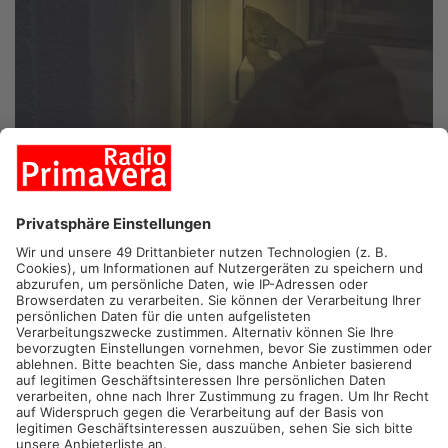
ASCHAFFENBURG/SULZBACH/KLEINWALLSTADT.
Im
Primaveraland sind über Weihnachten viele Wohnungen und
Häuser leer. Für Einbrecher ist das eine Einladung.
Deshalb rät die Polizei aktuell zu besonderer Vorsicht.
In den vergangenen Tagen kam es unter anderem in
Aschaffenburg, Glattbach, Haibach, Sulzbach am Main und in
Kleinwallstadt zu mehreren Einbrüchen und
Einbruchsversuchen. Gestohlen wurden unter anderem
Schmuck, Bargeld und Werkzeuge. Die Polizei rät besonders
während der Weihnachtsfeiertage dazu, Türen und Fenster bei