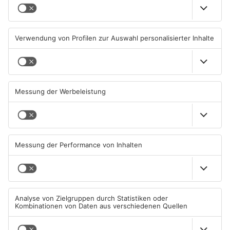
Brände in Seligenstadt,
Gewässer im Primaveraland
Waldaschaff und zwischen
leiden unter Trockenheit
Hanau und Kahl
05.08.2026, 06:36 UHR IN
04.08.2026, 15:07 UHR IN
PRIMAVERALAND
PRIMAVERALAND
TOPNEWS
Kliniken im Primaveraland
Schüsse in Langenselbold,
melden mehr Patienten
Gelnhausen, Linsengericht
durch Hitze
und Miltenberg