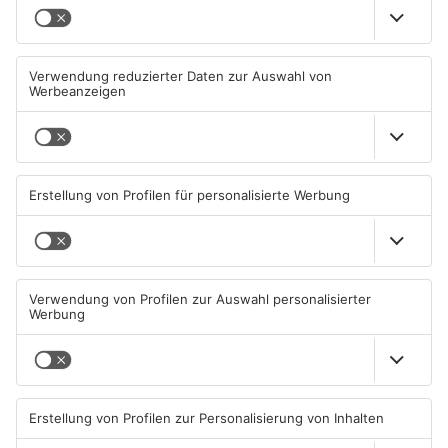
TOPNEWS
TOPNEWS
Schwimmbäder im
Waldbrandgefahr im
Primaveraland weisen teils
Primaveraland bleibt
erhebliche Mängel auf
weiterhin sehr hoch
06.08.2026, 06:37 UHR IN
06.08.2026, 06:34 UHR IN
PRIMAVERALAND
PRIMAVERALAND
TOPNEWS