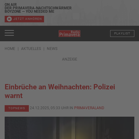
ON AIR
DER PRIMAVERA-NACHTSCHWÄRMER
BOYZONE — YOU NEEDED ME
JETZT ANHÖREN
PLAYLIST
HOME
AKTUELLES
NEWS
ANZEIGE
Einbrüche an Weihnachten: Polizei
warnt
24.12.2025, 05:33 UHR IN
PRIMAVERALAND
TOPNEWS