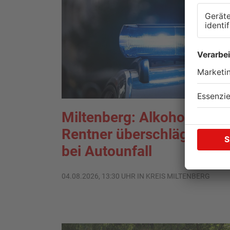
Miltenberg: Alkoholisierte
Rentner überschlägt sich
bei Autounfall
04.08.2026, 13:30 UHR IN KREIS MILTENBERG