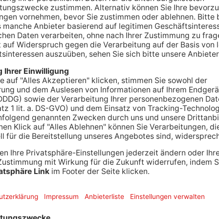
kanntgegebenen Insolvenz werfen Kunden dem
ie bestellten und schon angezahlten Möbel und
ich hierbei um deutsches Insolvenzrecht handle.
uf EU Ebene. Er könne da nur nochmal dick und
ewollt habe.