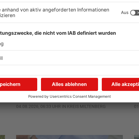
r
Zustand des Faulbacher
S
Gemeindewaldes soll
T
erfasst werden
M
04.08.2026, 06:33 UHR IN KREIS MILTENBERG
01