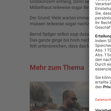
Großkonzern entlang. Denn seit der be
Möbelhaus teilweise sogar Betrug vor.
Der Grund: Viele warten immernoch auf d
müssen teilweise sogar nachzahlen.
Bernd Spilger selbst sagt dazu, dass es s
Das ganze ginge bis hoch nach Brüssel a
fett unterstreichen, dass das keiner so g
Mehr zum Thema