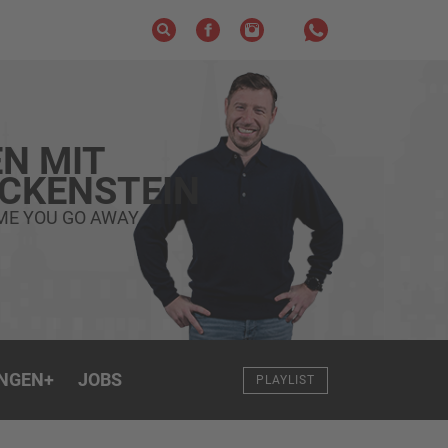
N MIT
ECKENSTEIN
ME YOU GO AWAY
NGEN
+
JOBS
PLAYLIST