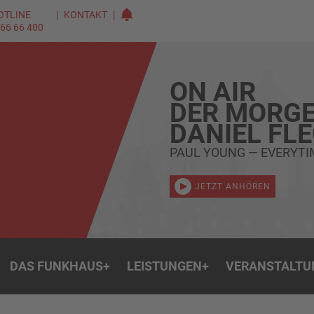
OTLINE
KONTAKT
 66 66 400
ON AIR
DER MORGE
DANIEL FL
PAUL YOUNG — EVERYTI
JETZT ANHÖREN
DAS FUNKHAUS
+
LEISTUNGEN
+
VERANSTALTU