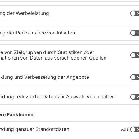
würfen:
00:26
MUTE
tenberg