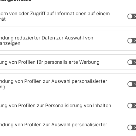
1
/
6