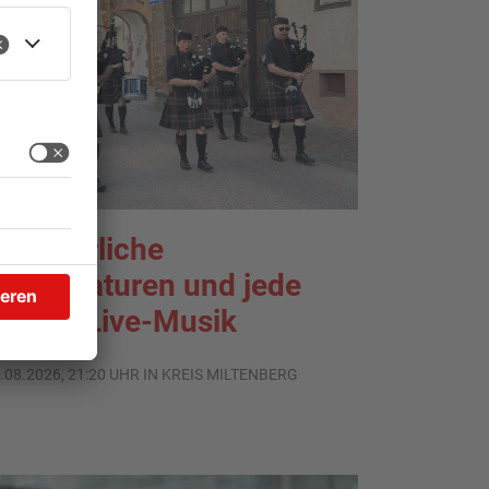
ommerliche
emperaturen und jede
enge Live-Musik
.08.2026, 21:20 UHR IN KREIS MILTENBERG