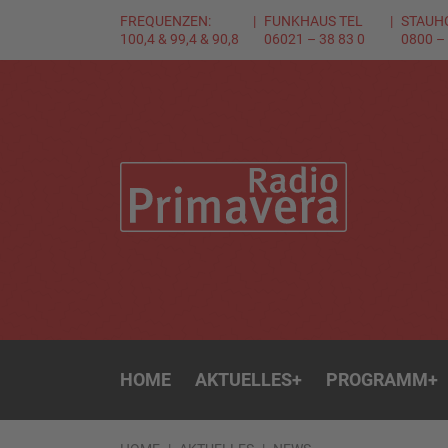
FREQUENZEN:
FUNKHAUS TEL
STAUH
100,4 & 99,4 & 90,8
06021 – 38 83 0
0800 –
HOME
AKTUELLES
+
PROGRAMM
+