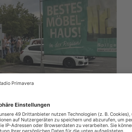
belhaus Spilger sorgte heute in Obernburg für
 mit Polizei-Eskorte die Hauptstraße vor dem