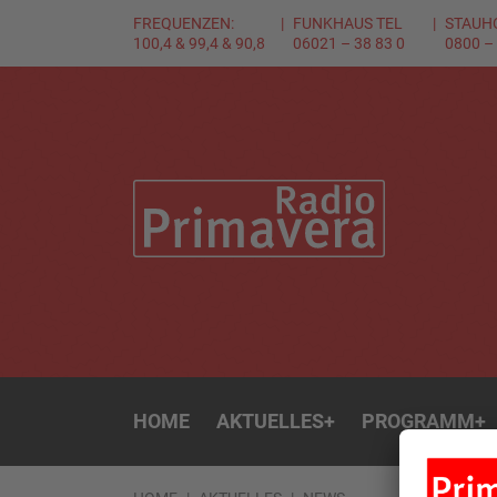
FREQUENZEN:
FUNKHAUS TEL
STAUH
100,4 & 99,4 & 90,8
06021 – 38 83 0
0800 –
HOME
AKTUELLES
+
PROGRAMM
+