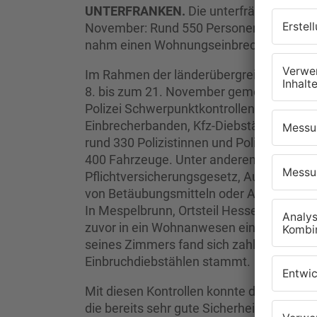
UNTERFRANKEN.
Die unterfränkische Po
November: Rund 550 Personen und mehr al
nahm einen Wohnungseinbrecher fest.
Im Rahmen der länderübergreifenden Koop
8. bis zum 21. November gemeinsam mit d
Polizei Schwerpunktkontrollen durchgefüh
Einbrecherbanden, Kfz-Diebstähle und Bet
rund 330 Polizistinnen und Polizisten ein
400 Fahrzeuge. Unter anderem stellten 
Pflichtversicherungsgesetz, Autofahrer o
von Betäubungsmitteln oder Alkohol sow
In Mespelbrunn, Ortsteil Hessenthal, konn
zuvor in ein Wohnanwesen eingebrochen 
seines Zimmers fand sich zahlreiches Di
Einbruchdiebstählen stammt.
Mit diesen Kontrollen konnte die Region
die bereits sehr gute Sicherheitslage noc