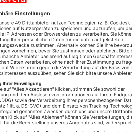
ANZEIGE
A
e Polizei zieht
ntrollen im