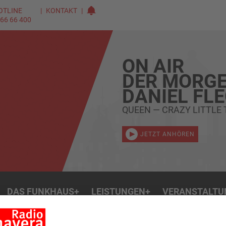
OTLINE
KONTAKT
 66 66 400
ON AIR
DER MORGE
DANIEL FL
QUEEN — CRAZY LITTLE 
JETZT ANHÖREN
DAS FUNKHAUS
+
LEISTUNGEN
+
VERANSTALTU