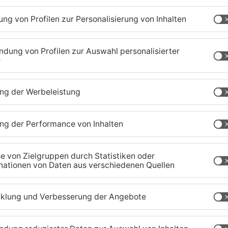
lizei zieht Bilanz zu den Schwerpunktkontrollen im
s 400 Fahrzeuge kontrollierte die Polizei und
eration hat auch die unterfränkische Polizei vom
er Bereitschaftspolizei und der Hessischen
rt. Die Hauptzielrichtung der Kontrollen waren
äubungsmittel. In Unterfranken setzte die Polizei
 und kontrollierte über 550 Personen und mehr als
die Beamten Verstöße gegen das
hne gültige Fahrerlaubnis oder unter dem Einfluss
ie zur Fahndung ausgeschriebene Personen fest.
te die Polizei einen Einbrecher festnehmen, der
war. Bei der anschließenden Durchsuchung
ebesgut, das aus mindestens zwei weiteren
 Unterfranken noch sicherer gemacht werden und
h weiter verbessert werden.