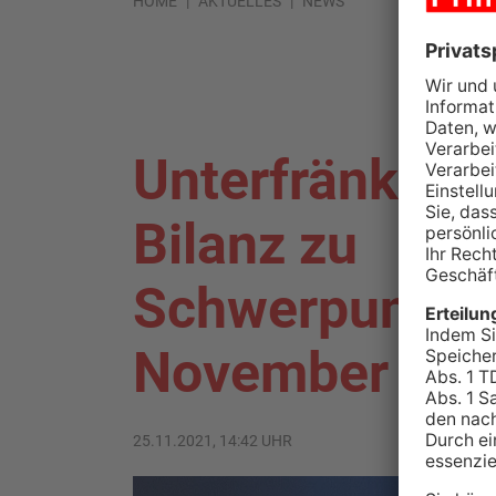
HOME
AKTUELLES
NEWS
Unterfränkisch
Bilanz zu
Schwerpunktko
November
25.11.2021, 14:42 UHR