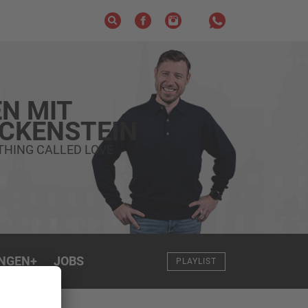
N MIT
ECKENSTEIN
THING CALLED LOVE
NGEN
+
JOBS
PLAYLIST