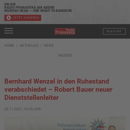
ON AIR
RADIO PRIMAVERA AM ABEND
MURRAY HEAD — ONE NIGHT IN BANGKOK
JETZT ANHÖREN
PLAYLIST
HOME
AKTUELLES
NEWS
ANZEIGE
Bernhard Wenzel in den Ruhestand
verabschiedet – Robert Bauer neuer
Dienststellenleiter
30.11.2021, 16:35 UHR