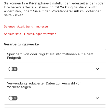
sofort, was das bedeutet...
Der Titel bezieht sich auf ein Zitat aus einem Interview des
französischen Philosophen Jacques Derrida
(1930
-
2004) über
Liebe und den Zusammenhang zwischen dem WER und dem
WAS in der Liebe.
Welchen
Maßstab legen wir bei der
Beurteilung eines Menschen an? Sind wir stärker von dem
abhängig,
WAS wir über ihn wissen: Herkunft, Erziehung, Beruf,
soziale Stellung, Familie, oder beurteilen wir ihn
danach, WER
dieser Mensch wirklich ist?
Datum und Uhrzeit
Fr. 16. Dez. 2022, 19:30 Uhr - Fr. 16. Dez. 2022, 22:00 Uhr
ICAL
GOOGLE
YAHOO
Standort
Stadttheater Aschaffenburg
ANZEIGE