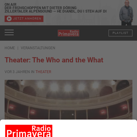
ON AIR
DER FRÜHSCHOPPEN MIT DIETER DÖRING
ZILLERTALER ALPENSOUND — HE DIANDL, DU I STEH AUF DI
JETZT ANHÖREN
PLAYLIST
HOME
VERANSTALTUNGEN
Theater: The Who and the What
VOR 3 JAHREN IN
THEATER