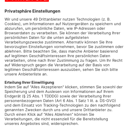
Im Zentrum des Stückes stehen der aus Pakistan nach Atlanta
im Süden der USA eingewanderte Afzal
und seine Familie. Der
Patriarch hat sich von einem einfachen Taxifahrer
zu einem
überaus erfolgreichen
Taxiunternehmer hochgearbeitet und
sich nach dem Tod seiner Frau zwölf Jahre lang liebevoll um
die
Erziehung seiner beiden nun erwachsenen Töchter
gekümmert. Mahwish möchte endlich die Frau
ihres
Langzeitfreundes werden, muss
–
da Afzal an den
Traditionen seiner Vorfahren festhält
–
aber warten,
bis ihre
ältere Schwester Zarina, eine erfolgreiche Harvard
Absolventin, verheiratet ist. Die dramatisch
hochexplosive
Spannung des vielschichtigen Dramas entwickelt sich aus
dem Zünds
toff, der sich in dem
Inhalt des Romans, an dem
Zarina seit Jahren schreibt, verbirgt. In ihrem Porträt des
Propheten
hinterfragt sie dessen Frauenbil
d und versucht zu
ergründen, wer
Mohammed wirklich war. Als Afzal
zufällig das
fertige Buchmanuskript entd
eckt, weiß der orthodoxe Muslim