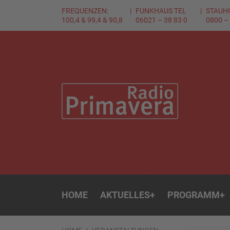
FREQUENZEN:
FUNKHAUS TEL
STAUH
100,4 & 99,4 & 90,8
06021 – 38 83 0
0800 –
HOME
AKTUELLES
+
PROGRAMM
+