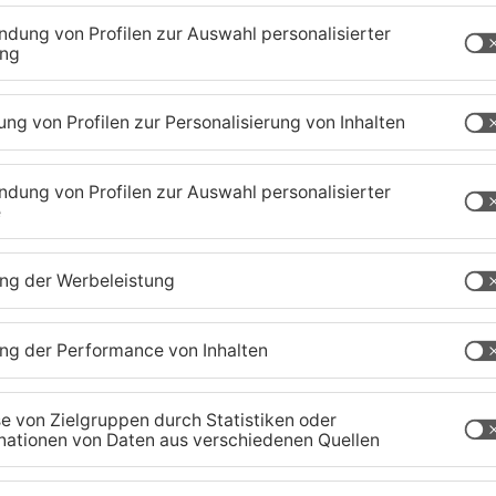
ihre Dienstleistungen anbietet, mit dem Wilden
nnende Themenführung rund um das abenteuerliche
der unter dem Pseudonym Armand Strubberg einige
. Die Ausstellung „Cowboys und Indianer – Wie
 im städtischen Museum wird von der
useumsführungen zur Sonderausstellung
rhand: Wer kennt sie nicht, die Geschichten von
ie mit Gelnhausen zu tun? Die Gästeführerin
ril, um 20 Uhr, am Donnerstag, 18. April, um 18
, Treffpunkt vor dem Bahnhofsgebäude in
se durch Gelnhausen. Die Teilnehmerinnen und
ten auf den Spuren von Armand Strubberg und
ng im Museum in der Ausstellung „Cowboys und
ahrgang 1806, lebte zum Ende seines Lebens hin in
lter von 16 Jahren begann er eine
gen eines Duells mit einem Nebenbuhler floh er
 geprägt von vielen solcher abenteuerlicher