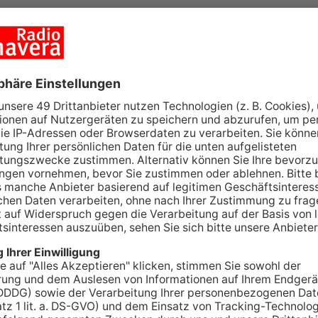
ng Armand
D
Sa
2
llung Cowboys
S
M
O
6
A