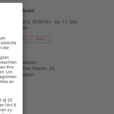
atum und Uhrzeit
. 11. Mai 2024, 16:00 Uhr - Sa. 11. Mai
024, 16:00 Uhr
ICAL
GOOGLE
YAHOO
tandort
useum Gelhausen
bermarkt, hinter Hausnr. 24
3571 Gelnhausen
NZEIGE