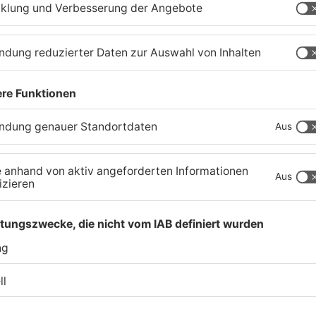
20 Jahre im „Wilden Westen“ verbracht. Unter dem
 einige Abenteuerromane und reiht sich mit Karl
igen Vertretern des Genres ein. Er vertrat eine für
 gegenüber den amerikanischen Ur-Einwohnern
iese gegen das Eindringen der kolonialisierenden
 „Cowboys und Indianer – Wie der Wilde Westen
r Ausstellungsdauer bis 12. Mai jeden Sonntag
r, statt. Treffpunkt ist im Museum in der
 Stadtschreiberei 3.
o, Kinder von 7 – 16 Jahren zahlen je 5 Euro.
rverkaufsstellen und in der Tourist-Information
Museumsführung zur Sonderausstellung kann
rist-Info Gelnhausen, Telefon 06051 830-300,-301,
e