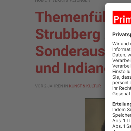
HOME
VERANSTALTUNGEN
Themenführu
Strubberg zur
Sonderausste
und Indianer
VOR 2 JAHREN IN
KUNST & KULTUR