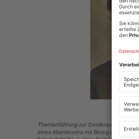
Themenführung zur Sonderausstellung „C
eines Abenteurers mit Bezug zu Gelnhau