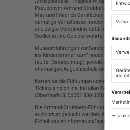
„Zwischenfälle“. Insgesamt hat er etwa 
Pseudonym Armand Strubberg verfasste er
May und Friedrich Gerstäcker zu den wicht
damalige Verhältnisse moderne Haltung
und zeigte Verständnis dafür, dass sich d
Siedler in ihre Gebiete wehrten.
Museumführungen zur Sonderausstellung
ins Kinderzimmer kam“ finden während de
(außer Ostersonntag), jeweils um 15.15 Uh
ehemaligen Augustaschule am Obermarkt,
Karten für die Führungen kosten je 10 Eur
Tickets sind online, bei allen Reservix-Vo
(Obermarkt 8, 06051 830-300) erhältlich.
Die Armand-Strubberg-Führung und die 
auch privat gebucht werden. Kontakt: Tou
E-Mail
tourist-information@gelnhausen.d