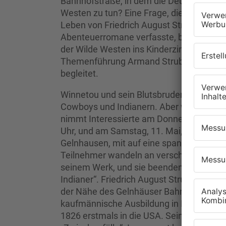
Bahnhofstraße, in dem die Deutsche Post 
Westen zu tun? Eine Frage, die die spa
Leben von Friedrich August Strubberg, 
Abenteuerromane verfasste, beantwortet
der Wilde Westen ins Kinderzimmer kam“
Themenführung Armand Strubberg und M
begleitet.
Winnetou und sein Blutsbruder Old Shatte
Cowboys und Indianern. Aber was haben s
nimmt Interessierte am Donnerstag, 5. Ap
Uhr, und am Samstag, 11. Mai, um 16 Uhr
Gelnhausen, mit auf eine spannende Rei
Teilnehmer wandeln an verschiedenen Or
seinem Werk, und sie beenden die Führu
Indianer“. Friedrich August Strubberg, J
der Nähe des Gelnhäuser Bahnhofes. Im A
kaufmännische Ausbildung in Bremen. We
1826 erstmals in die USA. Sein Leben war