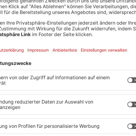
owboys und Indianer“ wandelt auf den Spuren
sen
Was hat das Gebäude in der Gelnhäuser