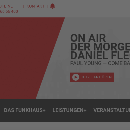
OTLINE
KONTAKT
 66 66 400
ON AIR
DER MORGE
DANIEL FL
PAUL YOUNG — COME BA
JETZT ANHÖREN
DAS FUNKHAUS
+
LEISTUNGEN
+
VERANSTALTU