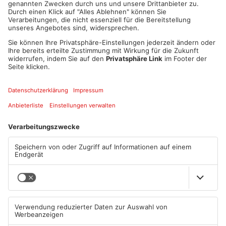
Bündnis mit dem TRIALOG - Depression erreichen und bietet
die Möglichkeit, dass
sich Betroffene, Angehörige, Fachleute der
Medizin/Psychologie und der
psychosozialen Dienste auf Augenhöhe über ihre Erfahrungen
austauschen,
informieren, Fragen stellen und sich Rat zu holen.
Die Moderation des TRIALOG übernimmt Jörg Engelhardt,
Initiator der
Selbsthilfegruppe für Männer mit Depression. Fachliche
Begleitung durch die
Vorsitzende Dipl. Psych. Marion Sehr und KollegInnen.
Der TRIALOG- Depression steht jedem offen und ist nicht auf
Seligenstadt
beschränkt. Egal woher Sie kommen, Sie sind herzlich
willkommen.
Sollten Sie Fragen zum TRIALOG oder generell zum Bündnis
haben, schreiben Sie
gerne eine Email an untenstehende Adresse. Wir freuen uns
auf Sie !
Termin:
Jeden ersten Dienstag im Monat - 19:00 bis 20:30 Uhr im
Maximilian-
Kolbe-Haus, Anne-Frank-Straße 2 Seligenstadt-Froschhausen