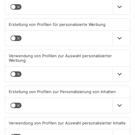
Kontakt:
info@seligenstadt-depression.de
www.seligenstadt-depression.de
Datum und Uhrzeit
Di. 07. Feb. 2023, 19:00 Uhr - Di. 07. Feb. 2023, 23:59 Uhr
ICAL
GOOGLE
YAHOO
Standort
Maximilian-Kolbe Haus
Anne-Frank-Straße 2
63500 Seligenstadt-Froschhausen
ANZEIGE