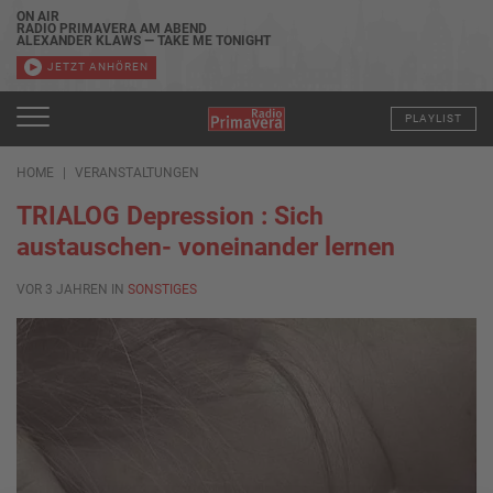
ON AIR
RADIO PRIMAVERA AM ABEND
ALEXANDER KLAWS — TAKE ME TONIGHT
JETZT ANHÖREN
PLAYLIST
HOME
VERANSTALTUNGEN
TRIALOG Depression : Sich
austauschen- voneinander lernen
VOR 3 JAHREN IN
SONSTIGES