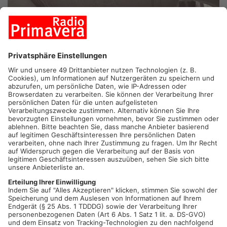
TRIALOG - Depression
Sich austauschen - voneinander lernen - gemeinsam mehr
verstehen
Noch immer gibt es hinsichtlich der behandelbaren Erkrankung
Depression viele
Vorurteile und Unwissenheit.
Das “Seligenstädter Bündnis gegen Depression e.V.“ hat das
Ziel
über die Erkrankung Depression in der Öffentlichkeit
aufzuklären und die Versorgung
Betroffener zu verbessern.
Wissen und Austausch über die Erkrankung kann helfen die
Depression und davon
betroffene Menschen und Angehörige zu verstehen. Genau das
möchte das