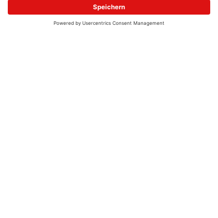
© 2026 - UKW-Frequenzen 100,4 & 99,4 & 90,8 | DAB+ | Alexa
Allgemeine Kontaktnummer
06021 – 38 83 0