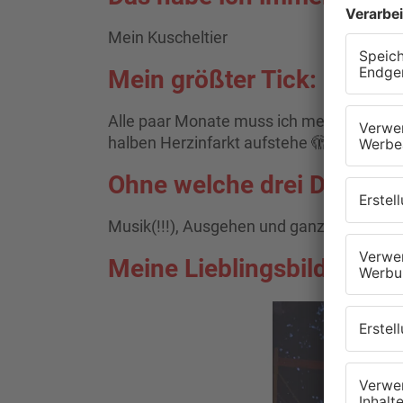
Mein Kuscheltier
Mein größter Tick:
Alle paar Monate muss ich meinen Wecker
halben Herzinfarkt aufstehe 🫣
Ohne welche drei Dinge kö
Musik(!!!), Ausgehen und ganz viel Spaß
Meine Lieblingsbilder von