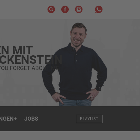
N MIT
ECKENSTEIN
YOU FORGET ABOUT ME
NGEN
+
JOBS
PLAYLIST