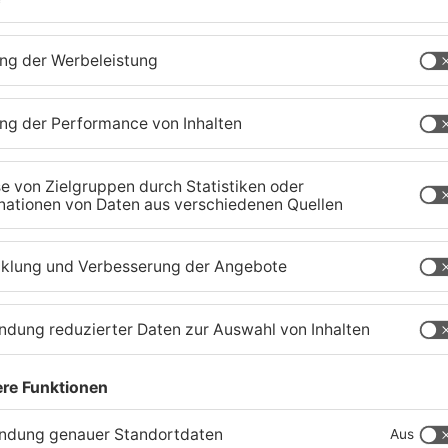
1
/
6