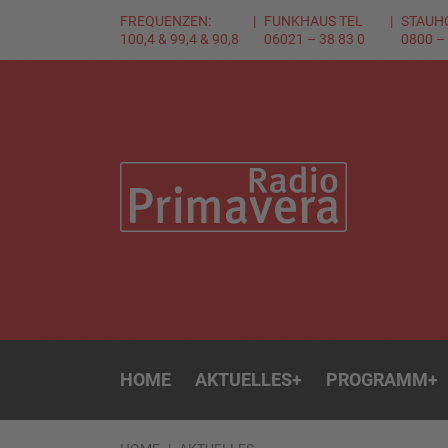
FREQUENZEN:
FUNKHAUS TEL
STAUH
100,4 & 99,4 & 90,8
06021 – 38 83 0
0800 –
HOME
AKTUELLES
+
PROGRAMM
+