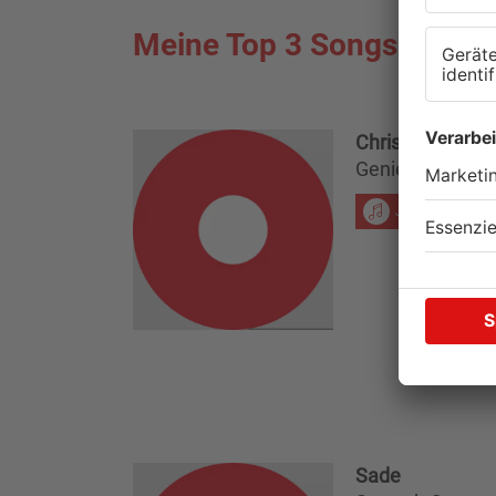
Meine Top 3 Songs in der 
Christina Aguile
Genie In A Bottl
JETZT ANHÖ
Sade