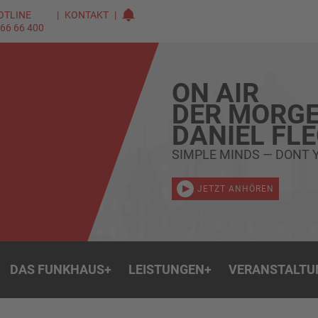
OTLINE
KONTAKT
 66 66 400
ON AIR
DER MORGE
DANIEL FL
SIMPLE MINDS — DONT 
JETZT ANHÖREN
DAS FUNKHAUS
+
LEISTUNGEN
+
VERANSTALTU