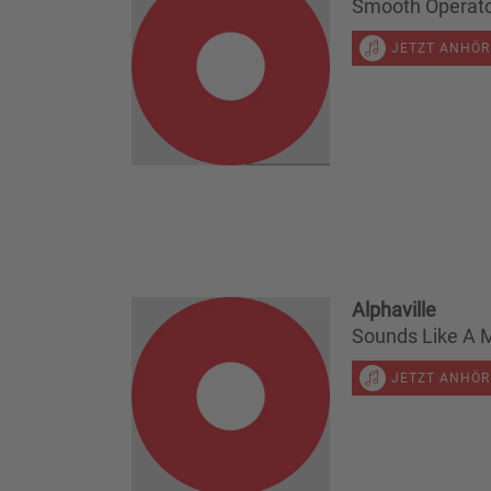
Smooth Operat
JETZT ANHÖ
Alphaville
Sounds Like A 
JETZT ANHÖ