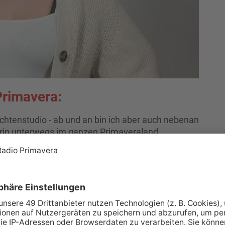
Primavera:
chtenstudio - ab und an bin ich aber auch nebenan
erin unterwegs im ganzen Primaveraland.
über meine eigenen (unlustigen) Witze :)
m Leben gemacht haben: