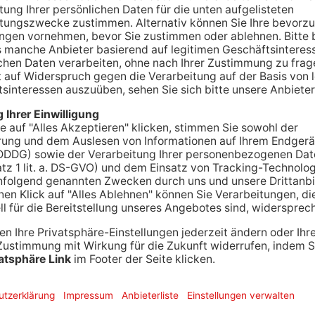
 bei Nacht über New York fliegen und Fallschirm
 Besuch kommt:
für mich:
n Bonez MC)
ören:
lich:
ung aus Miley Cyrus und Iggy Azalea 🤷
t dabei: