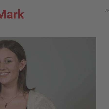
Mark
A