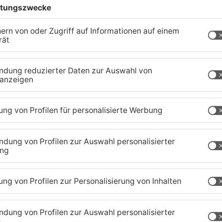
-Klingelton ändern, weil ich sonst mit einem
nntest du nicht leben?
 im Leben
 mir auf dem Handy: