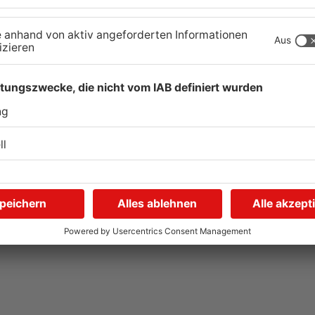
Primavera-Playlist:
ra
e
REN