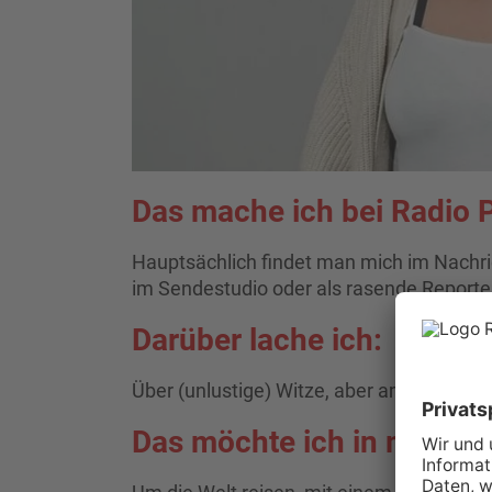
Das mache ich bei Radio 
Hauptsächlich findet man mich im Nachri
im Sendestudio oder als rasende Report
Darüber lache ich:
Über (unlustige) Witze, aber am meisten 
Das möchte ich in meine