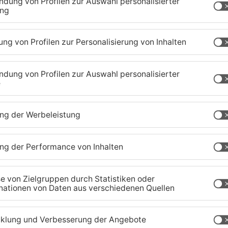
it Streichelzoo über Musik-Acts bis hin zu
essischen Staatsminister für Wirtschaft, Energie,
aweh Mansoori. Begleitet wurde die
a mit Live-Radio und eigener Aktionsbühne.
turen war die Stimmung großartig – viele gut
jede Menge Spaß. Es war uns eine Freude, diese