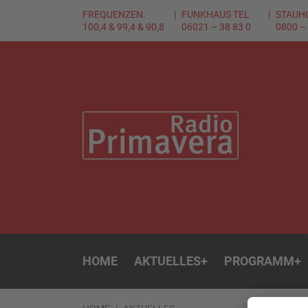
FREQUENZEN:
FUNKHAUS TEL
STAUH
100,4 & 99,4 & 90,8
06021 – 38 83 0
0800 –
HOME
AKTUELLES
+
PROGRAMM
+