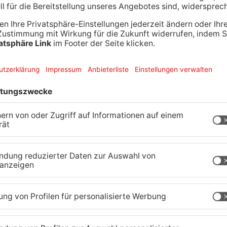
age liegen hinter der 76. Wächtersbacher Messe
ltung ihre Tore. Seit dem Start am vergangenen
selhaftem Wetter wieder zehntausende
ssegelände.
uch in diesem Jahr zu einem Publikumsmagneten
 auf dem Außengelände drehte sich alles um
nergie, Umwelt und Handwerk. Die Gäste konnten
 erleben und ein vielfältiges Rahmenprogramm