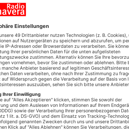
esse
A