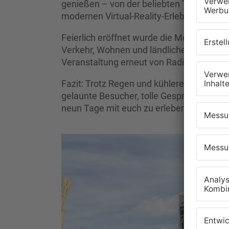
genießen – von der beliebten Tierschau m
modernen Virtual-Reality-Erlebnissen.
Feierlich eröffnet wurde die Messe vom H
Verkehr, Wohnen und ländlichen Raum, K
Veranstaltung erneut von Radio Primaver
Fazit: Trotz Regen und kühleren Tempera
gelaunte Besucher, tolle Gespräche und 
neun Tage mit euch zu erleben!