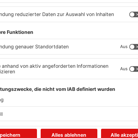
1
/
52