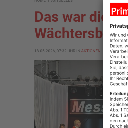
HOME
AKTUELLES
Das war die M
Wächtersbach
18.05.2026, 07:32 UHR IN
AKTIONEN