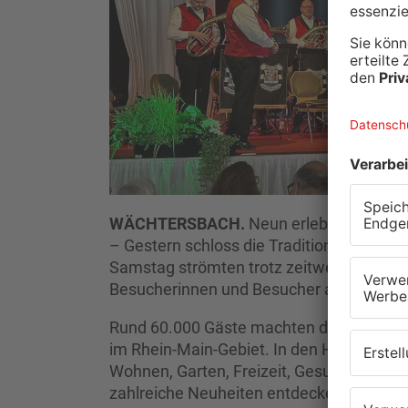
WÄCHTERSBACH.
Neun erlebnisreiche T
– Gestern schloss die Traditionsveransta
Samstag strömten trotz zeitweise wech
Besucherinnen und Besucher auf das Me
Rund 60.000 Gäste machten die Messe a
im Rhein-Main-Gebiet. In den Hallen und
Wohnen, Garten, Freizeit, Gesundheit, E
zahlreiche Neuheiten entdecken, Trends