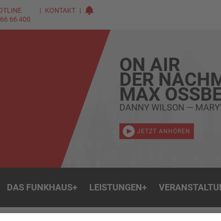
OTLINE
KONTAKT
 66 66 400
ON AIR
DER NACHM
MAX OSSBE
DANNY WILSON — MARY'
JETZT ANHÖREN
DAS FUNKHAUS
+
LEISTUNGEN
+
VERANSTALTU