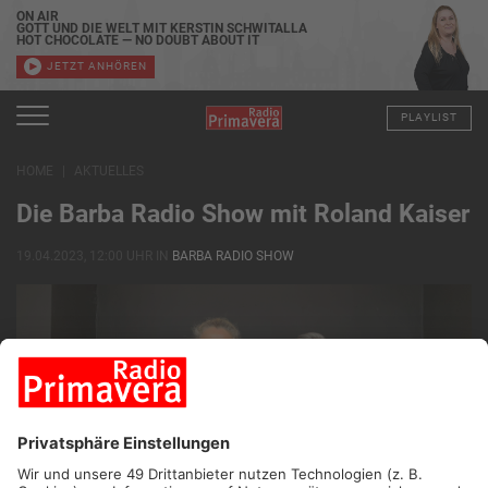
ON AIR
GOTT UND DIE WELT MIT KERSTIN SCHWITALLA
HOT CHOCOLATE — NO DOUBT ABOUT IT
JETZT ANHÖREN
PLAYLIST
HOME
AKTUELLES
Die Barba Radio Show mit Roland Kaiser
19.04.2023, 12:00 UHR IN
BARBA RADIO SHOW