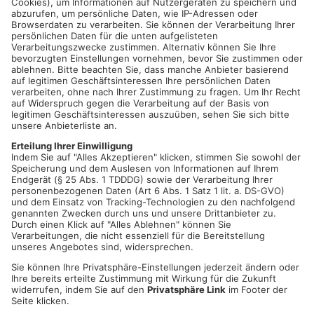
Roland Kaiser ist Schlagersänger und Musiker. Und er hat eine
Vorliebe für Pfandflaschen, Müll und Wertstoffhöfe. Was es
damit auf sich hat gibt's in
der
Barbaradioshow - diesen
Sonntag ab 13 Uhr bei Radio Primavera.
„Der ist auf der Müllkippe
unterwegs. Der kommt dann
wieder”
ROLAND KAISERS FRAU