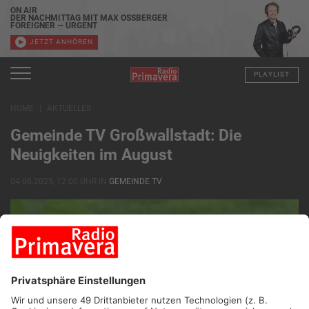
ON AIR
DER NACHMITTAG MIT MAX OSSBERGER
FOREIGNER — URGENT
JETZT ANHÖREN
PLAYLIST
HOME
AKTUELLES
Gemeinde TV Großwallstadt: Die
Neuigkeiten im August
04.08.2025, 12:00 UHR IN
GEMEINDE TV