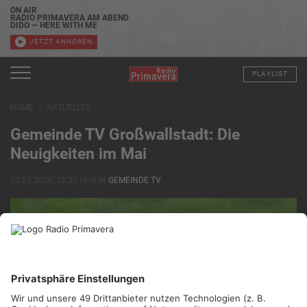
ON AIR
RADIO PRIMAVERA AM ABEND
DIDO — HERE WITH ME
JETZT ANHÖREN
PLAYLIST
HOME
AKTUELLES
Gemeinde TV Großwallstadt: Die
Neuigkeiten im Mai
13.05.2026, 15:30 UHR IN
GEMEINDE TV