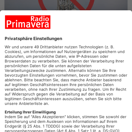
Auf der Autobahn oder beim Spazieren gehen - kein Handynetz
mehr zu haben ist heutzutage schon fast eine Katastrophe...
gerade wenn man mit dem Auto liegen bleibt oder etwas
schlimmes passiert. Weiß man dann überhaupt noch den
Heimweg?
Funklöcher gibt es zwar weniger als früher-aber es gibt sie! Wo
genau sie lauern, ist von Anbieter zu Anbieter verschieden.
Aber wisst ihr denn, wo genau es bei uns im Primaveraland
welche gibt?
Gerade im Kreis Miltenberg suchen wir noch
welche... ;-)
Schreibt uns gerne:
Name
*