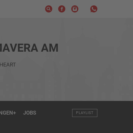
MAVERA AM
 HEART
NGEN
+
JOBS
PLAYLIST