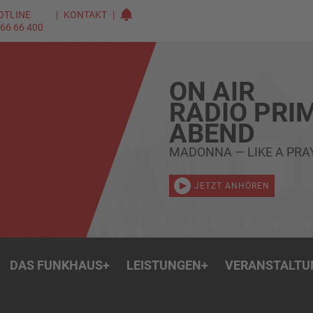
OTLINE
KONTAKT
 66 66 400
ON AIR
RADIO PRI
ABEND
MADONNA — LIKE A PRA
JETZT ANHÖREN
DAS FUNKHAUS
+
LEISTUNGEN
+
VERANSTALTU