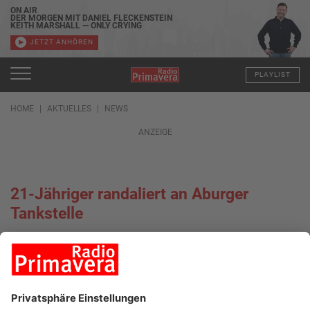
ON AIR
DER MORGEN MIT DANIEL FLECKENSTEIN
KEITH MARSHALL — ONLY CRYING
JETZT ANHÖREN
PLAYLIST
HOME
AKTUELLES
NEWS
ANZEIGE
21-Jähriger randaliert an Aburger
Tankstelle
24.12.2021, 09:55 UHR