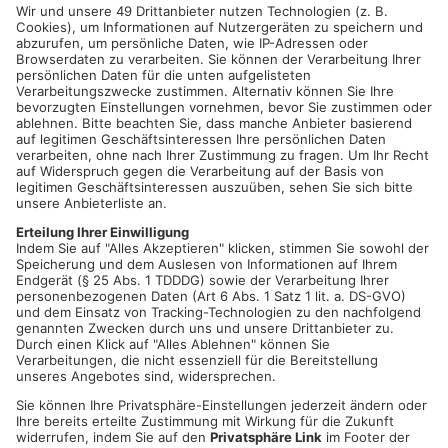
ASCHAFFENBURG.
Am Donnerstag randalierte ein 21-Jähriger
gegen 21:40 Uhr im Pappelweg an der dortigen Tankstelle. Als
eine Polizeistreife den Sachverhalt aufnehmen wollte,
versuchte die Person sich von der Örtlichkeit zu entfernen. Im
weiteren Verlauf leistete er gegen die Maßnahmen der
Polizisten Widerstand und beleidigte diese, daraufhin wurde er
in Gewahrsam genommen. Die Beamten wurden bei den
Widerstandshandlungen nicht verletzt. Der Mann erwartet nun
eine Anzeige wegen Beleidigung und Widerstand gegen
Vollstreckungsbeamten.