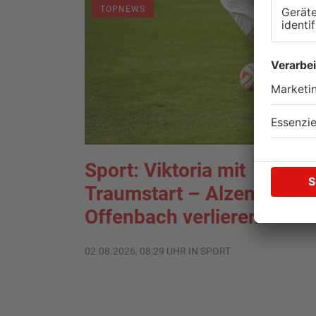
TOPNEWS
Sport: Viktoria mit
Traumstart – Alzenau und
Offenbach verlieren
02.08.2026, 08:29 UHR IN SPORT