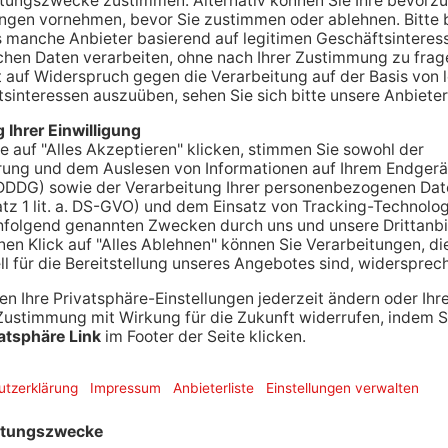
 Aschaffenburger Linde MH Arena der 28. Brass-
l-Fans: Über vier Tage hinweg kämpfen zahlreiche