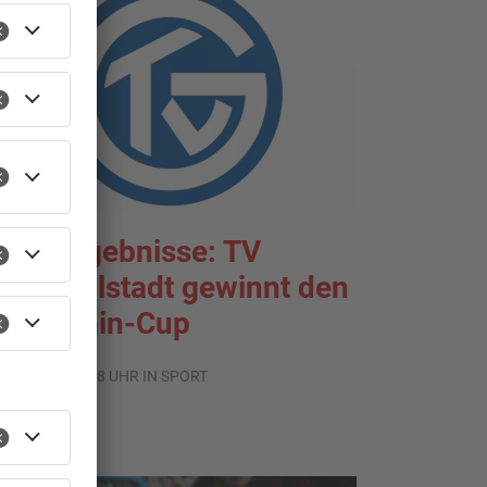
portergebnisse: TV
roßwallstadt gewinnt den
ntermain-Cup
.08.2026, 07:38 UHR IN SPORT