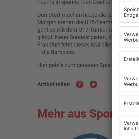
Teams in spannenden Duellen um den Si
Den Start machen heute die jüngeren N
Morgen stehen die U15-Teams sowie das 
geht es mit dem U17-Turnier weiter, das
glänzt: Neun Bundesligisten, darunter de
Frankfurt fehlt dieses Mal allerdings. D
– die Bambinis.
Hier geht's zum genauen Spielplan:
https:
Artikel teilen
Mehr aus Sport