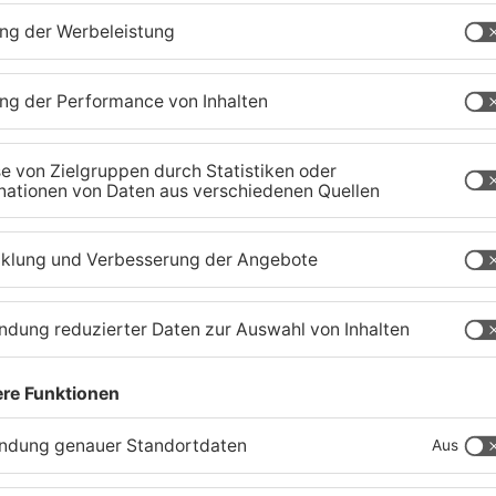
Fußball: Viktoria
S
Aschaffenburg verliert
G
gegen TSV-Aubstadt
U
05.08.2026, 04:30 UHR IN SPORT
03