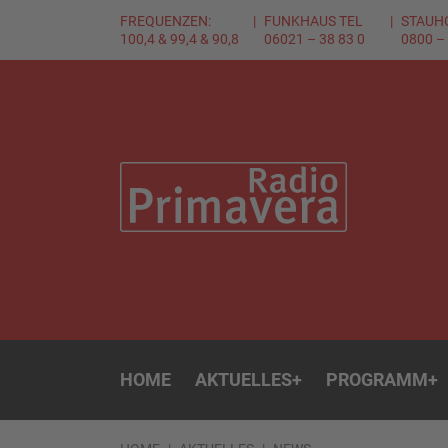
FREQUENZEN:
FUNKHAUS TEL
STAUH
100,4 & 99,4 & 90,8
06021 – 38 83 0
0800 –
HOME
AKTUELLES
+
PROGRAMM
+