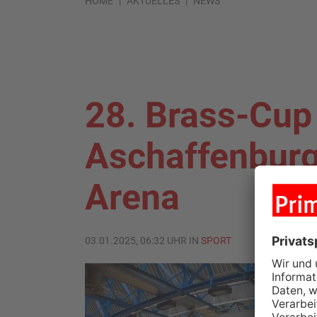
HOME
AKTUELLES
NEWS
28. Brass-Cup 
Aschaffenburg
Arena
03.01.2025, 06:32 UHR IN
SPORT