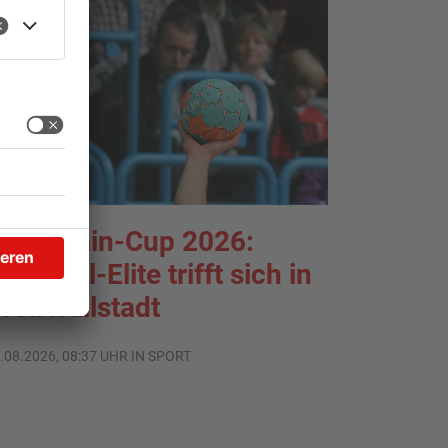
TOPNEWS
ntermain-Cup 2026:
andball-Elite trifft sich in
roßwallstadt
.08.2026, 08:37 UHR IN SPORT