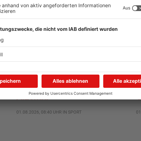
TOPNEWS
Saisonstart für Viktoria
U
Aschaffenburg und Bayern
H
Alzenau
G
01.08.2026, 08:40 UHR IN SPORT
01