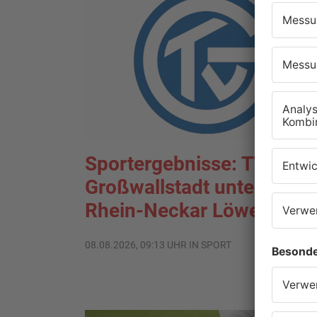
Sportergebnisse: TV
Großwallstadt unterliegt
Rhein-Neckar Löwen
08.08.2026, 09:13 UHR IN SPORT