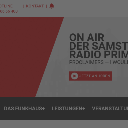
OTLINE
KONTAKT
 66 66 400
ON AIR
DER SAMST
RADIO PRI
PROCLAIMERS — I WOUL
JETZT ANHÖREN
DAS FUNKHAUS
+
LEISTUNGEN
+
VERANSTALTU