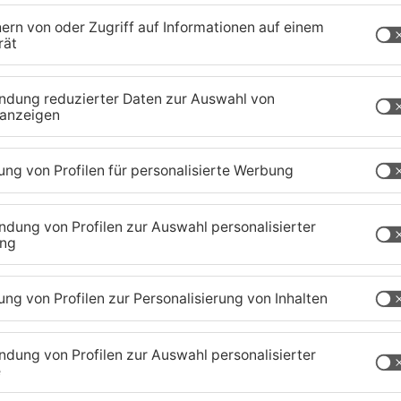
eg.
achwuchsmannschaften (U9, U11 und U13).
Turnier der Aktiven auf dem Plan. Am Sonntag
 erneut mit einem hochkarätigen Teilnehmerfeld
r FC Augsburg und Mainz 05, sind dabei. Eintracht
en Abschluss bilden am Montag die jüngsten Kicker
//ehrlich-events.de/bras...