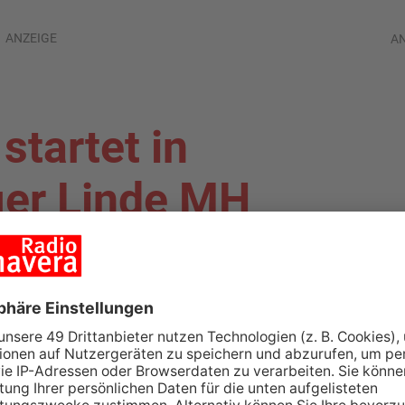
ANZEIGE
A
startet in
er Linde MH