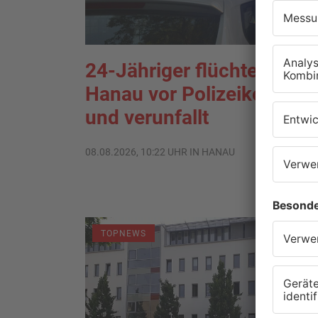
24-Jähriger flüchtet in
Hanau vor Polizeikontroll
und verunfallt
08.08.2026, 10:22 UHR IN HANAU
TOPNEWS