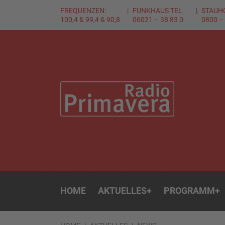
FREQUENZEN:
FUNKHAUS TEL
STAUH
100,4 & 99,4 & 90,8
06021 – 38 83 0
0800 –
HOME
AKTUELLES
+
PROGRAMM
+