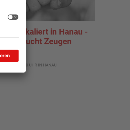
treit eskaliert in Hanau -
olizei sucht Zeugen
.08.2026, 11:30 UHR IN HANAU