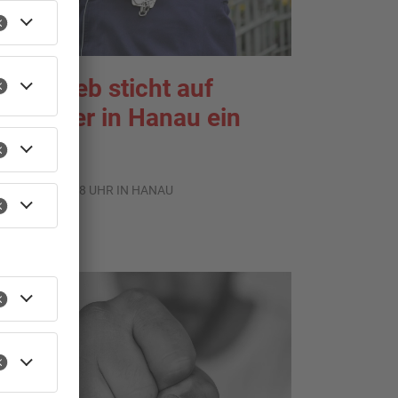
adendieb sticht auf
erkäufer in Hanau ein
.08.2026, 14:28 UHR IN HANAU