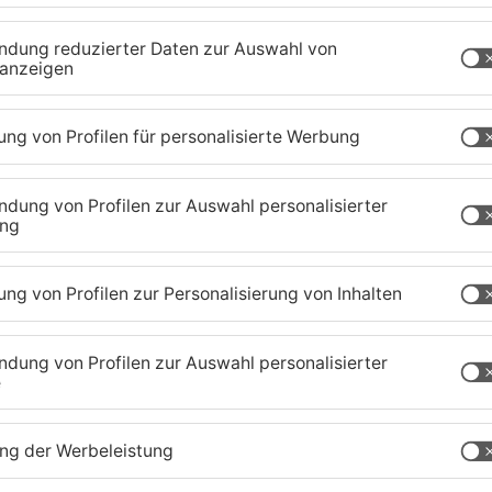
el, raste über eine Verkehrsinsel und gefährdete
ne plötzliche Vollbremsung kam es zu einem
er Mann war mit gefälschten Kennzeichen
tellte.