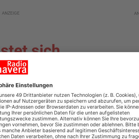
ANZEIGE
A
stet sich
d mit der Polizei