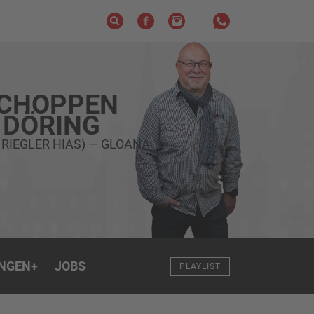
SCHOPPEN
 DÖRING
 RIEGLER HIAS) — GLOANA
NGEN
+
JOBS
PLAYLIST