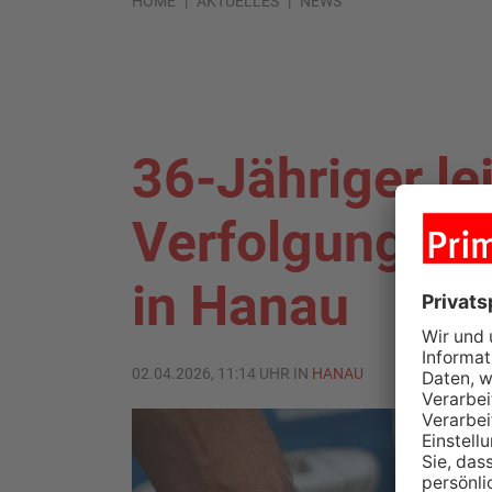
HOME
AKTUELLES
NEWS
36-Jähriger lei
Verfolgungsjag
in Hanau
02.04.2026, 11:14 UHR IN
HANAU