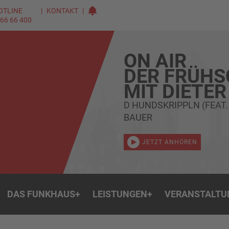
OTLINE
KONTAKT
 66 66 400
ON AIR
DER FRÜH
MIT DIETER
D HUNDSKRIPPLN (FEAT.
BAUER
JETZT ANHÖREN
DAS FUNKHAUS
+
LEISTUNGEN
+
VERANSTALTU