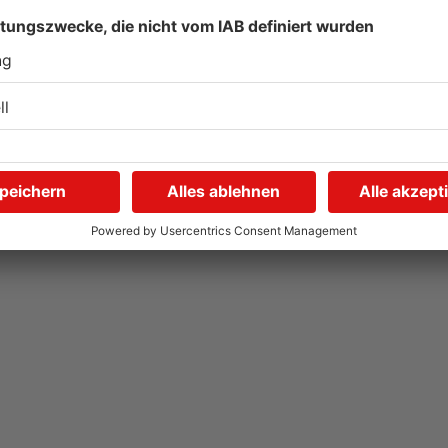
Prozess in Hanau: Mann
S
au
soll 13-Jährige
P
missbraucht haben
07.08.2026, 05:30 UHR IN HANAU
06