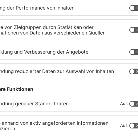
Wo ist Ricardo Zaragoza
L
e
Gonzalez aus Hanau?
V
07.08.2026, 14:43 UHR IN HANAU
07