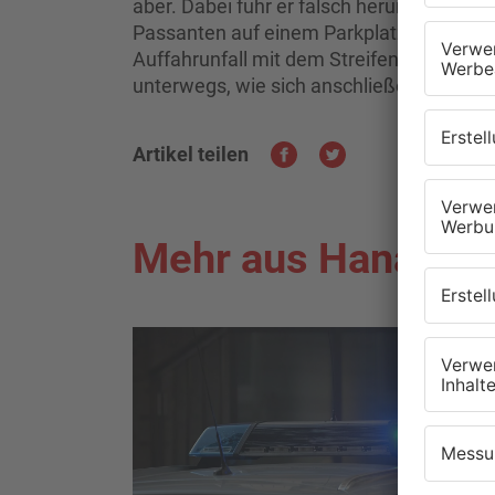
aber. Dabei fuhr er falsch herum im Kreis
Passanten auf einem Parkplatz. Durch ei
Auffahrunfall mit dem Streifenwagen. D
unterwegs, wie sich anschließend herauss
Artikel teilen
Mehr aus Hanau