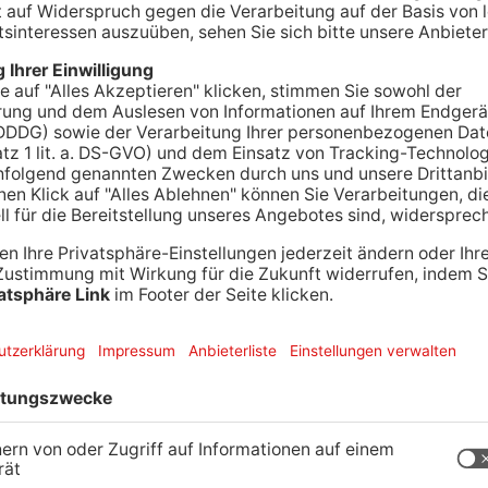
 eine Verfolgungsjagd mit der Polizei geliefert.
n Beamten kontrolliert werden, flüchtete dann