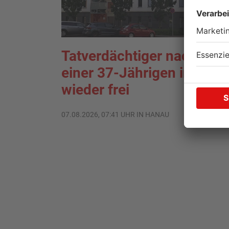
Tatverdächtiger nach Tod
einer 37-Jährigen in Han
wieder frei
07.08.2026, 07:41 UHR IN HANAU