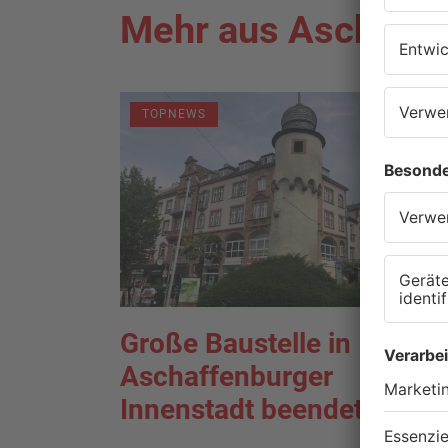
Mehr aus Aschaffe
TOPNEWS
Große Baustelle in
Aschaffenburger
Innenstadt beendet