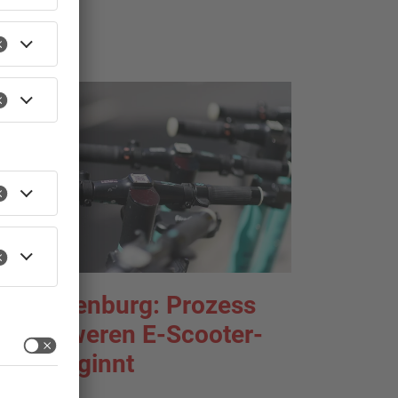
TOPNEWS
schaffenburg: Prozess
m schweren E-Scooter-
aub beginnt