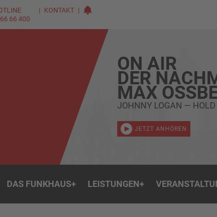
OTLINE
KONTAKT
 66 66 400
ON AIR
DER NACHM
MAX OSSBE
JOHNNY LOGAN — HOLD
JETZT ANHÖREN
DAS FUNKHAUS
+
LEISTUNGEN
+
VERANSTALTU