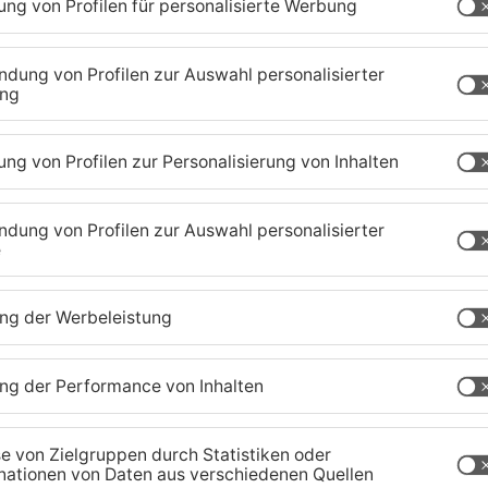
1
/
26