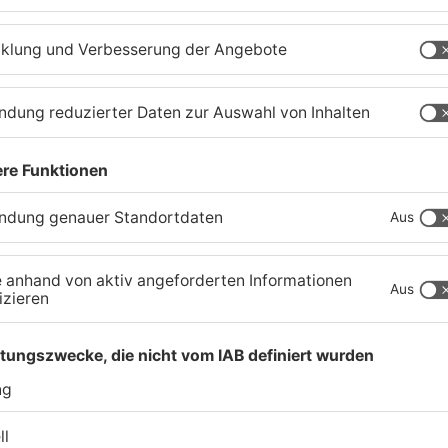
nburg
Feuerwerk löst wohl Brand
A
in Aschaffenburg-
u
Schweinheim aus
R