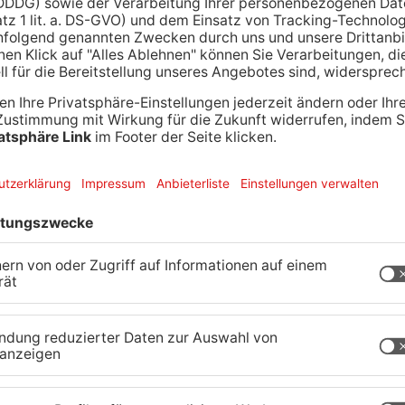
mmenden drei Bürgerforen Ideen einbringen.
st werden Leitlinien für die Zukunft des Geländes
rat überreicht. Dann soll darüber abgestimmt
itergeht.