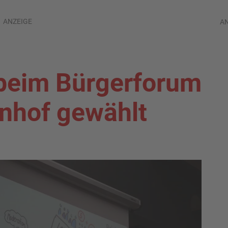
ANZEIGE
A
 beim Bürgerforum
nhof gewählt