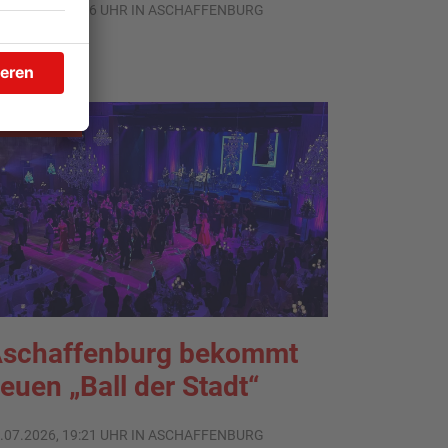
.08.2026, 06:36 UHR IN ASCHAFFENBURG
TOPNEWS
schaffenburg bekommt
euen „Ball der Stadt“
.07.2026, 19:21 UHR IN ASCHAFFENBURG