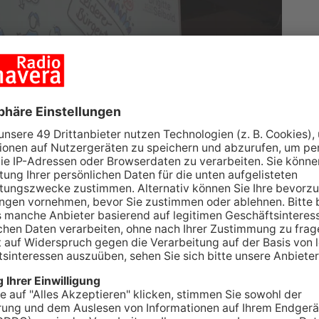
 mit dem Gelände des Hafenbahnhofs in Leider?
gerforums in der Aschaffenburger Linde MH
 langer Zeit ungenutzt und daran soll sich etwas
rgerdialog in der Linde MH Arena 40 Delegierte
er Lokalpolitik, Wirtschaft und insgesamt 15