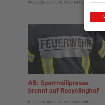
05.08.2026, 06:40 UHR IN ASCHAFFENBURG
AB: Sperrmüllpresse
brennt auf Recyclinghof
01.08.2026, 14:33 UHR IN ASCHAFFENBURG