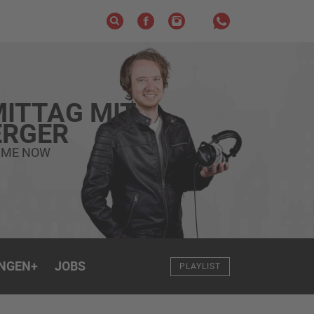
ITTAG MIT
RGER
 ME NOW
NGEN
+
JOBS
PLAYLIST