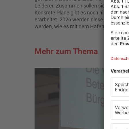
Leiderer. Zusammen sollen sie in den ko
Konkrete Pläne gibt es noch nicht. Zunäch
erarbeitet. 2026 werden diese dem Stadt
werden, wie es mit dem Hafenbahnhof we
Mehr zum Thema