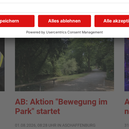
04.08.2026, 13:21 UHR IN ASCHAFFENBURG
04
AB: Aktion "Bewegung im
A
Park" startet
n
01.08.2026, 08:28 UHR IN ASCHAFFENBURG
31