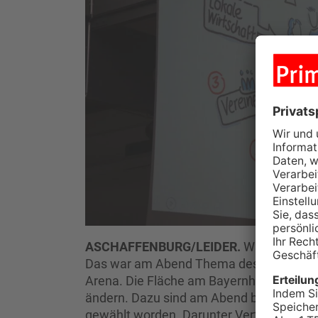
ASCHAFFENBURG/LEIDER.
Was passiert
Das war am Abend Thema des ersten Bür
Arena. Die Fläche am Bayernhafen ist seit
ändern. Dazu sind am Abend bei einem Bü
gewählt worden. Darunter Vertreter aus d