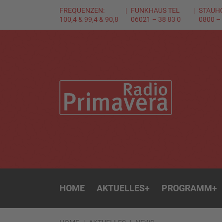
FREQUENZEN:
FUNKHAUS TEL
STAUH
100,4 & 99,4 & 90,8
06021 – 38 83 0
0800 –
HOME
AKTUELLES
+
PROGRAMM
+