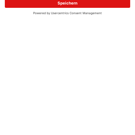
© 2026 - UKW-Frequenzen 100,4 & 99,4 & 90,8 | DAB+ | Alexa
Allgemeine Kontaktnummer
06021 – 38 83 0