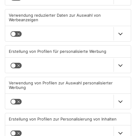
Straßensperrung in
Zwei Fußgänger in
Aschaffenburg wegen
Aschaffenburg von
Gasnetz-Reparatur
Mercedes erfasst
08.08.2026, 13:53 UHR IN
07.08.2026, 07:52 UHR IN
ASCHAFFENBURG
ASCHAFFENBURG
TOPNEWS
Große Baustelle in
Feuerwerk löst wohl Brand in
Aschaffenburger Innenstadt
Aschaffenburg-Schweinheim
beendet
aus