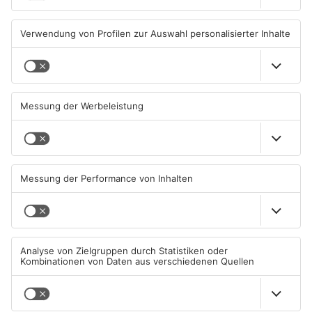
05.08.2026, 06:40 UHR IN
04.08.2026, 13:21 UHR IN
ASCHAFFENBURG
ASCHAFFENBURG
TOPNEWS
Aschaffenburg: Prozess um
AB: Sperrmüllpresse brennt
schweren E-Scooter-Raub
auf Recyclinghof
beginnt
04.08.2026, 06:36 UHR IN
01.08.2026, 14:33 UHR IN
ASCHAFFENBURG
ASCHAFFENBURG