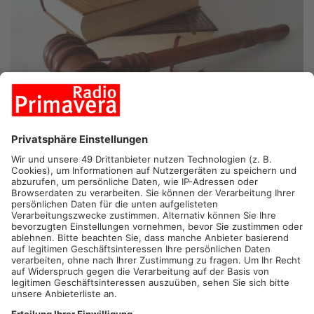
ASCHAFFENBURG.
„Massage, Massage“ – mit diesen Worten
soll ein 41-Jähriger in mehrere Wohnungen in Aschaffenburg
eingebrochen sein. Deshalb steht er heute vor Gericht. Bei den
Wohnungseinbrüchen blieb es aber nicht – der Täter soll sich
unter anderem neben die schlafenden Opfer geschlichen und
sie bedrängt haben. Als die Opfer dann aufwachten, bot der
Einbrecher ihnen dann laut Anklageschrift eine Massage an.
Ihm wird jetzt Hausfriedensbruch mit sexuellem Übergriff
vorgeworfen.