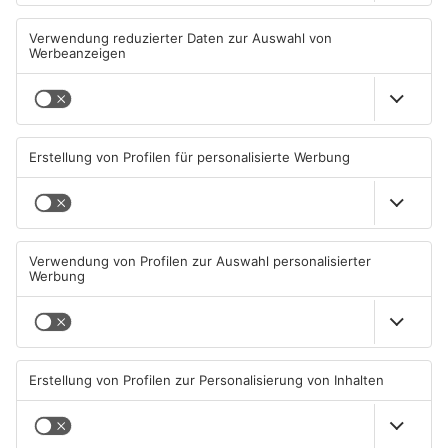
Große Baustelle in
Feuerwerk löst wohl Brand in
Aschaffenburger Innenstadt
Aschaffenburg-Schweinheim
beendet
aus
05.08.2026, 06:40 UHR IN
04.08.2026, 13:21 UHR IN
ASCHAFFENBURG
ASCHAFFENBURG
TOPNEWS
Aschaffenburg: Prozess um
AB: Sperrmüllpresse brennt
schweren E-Scooter-Raub
auf Recyclinghof
beginnt
04.08.2026, 06:36 UHR IN
01.08.2026, 14:33 UHR IN
ASCHAFFENBURG
ASCHAFFENBURG