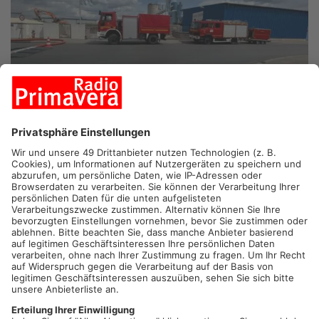
ASCHAFFENBURG.
In Aschaffenburg wird aktuell der Ernstfall
geprobt. Im Park Schönbusch testen Einsatzkräfte aus
mehreren europäischen Ländern neue Technik für die
Kommunikation bei Katastrophen. Unter Leitung des
Bayerischen Roten Kreuzes nehmen mehr als 80 Helfer an dem
Feldversuch teil. Das neue System soll künftig die
Zusammenarbeit bei Großlagen wie Waldbränden oder
Hochwasser über Ländergrenzen hinweg erleichtern.
Artikel teilen