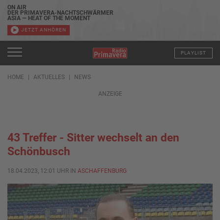
ON AIR
DER PRIMAVERA-NACHTSCHWÄRMER
ASIA — HEAT OF THE MOMENT
JETZT ANHÖREN
PLAYLIST
HOME
AKTUELLES
NEWS
ANZEIGE
43 Treffer - Sitter wechselt an den
Schönbusch
18.04.2023, 12:01 UHR IN
ASCHAFFENBURG